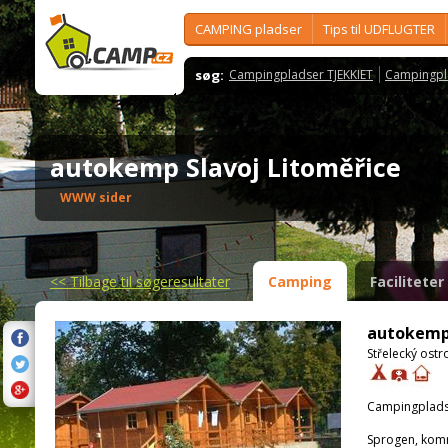
CAMPING pladser
Tips til UDFLUGTER
søg:
Campingpladser TJEKKIET
Campingpl
autokemp Slavoj Litoměřice
WWW sider
<<
Tilbage til søgeresultater
Camping
Faciliteter
autokemp 
Střelecký ostr
Campingplads
Sprogen, kom