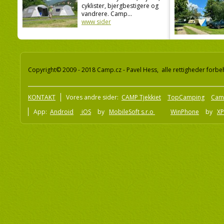
cyklister, bjergbestigere og
vandrere. Camp...
www sider
Copyright© 2009 - 2018 Camp.cz - Pavel Hess, alle rettigheder forbe
KONTAKT
Vores andre sider:
CAMP Tjekkiet
TopCamping
Cam
App:
Android
iOS
by
MobileSoft s.r.o
WinPhone
by
XP