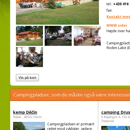
tel.:
+420 416 
fax:
Kontakt med
WWW sider
Højde over ha
Campingpladse
floden Labe (E
Campingpladser, som du måske også være interessere
kemp Děčín
camping Dru
Polabí , 40502 Děčín
K Reporyjim 4, 155 0
Trebonice
Campingpladsen er primært
rettet mod cyklister, sejlere,