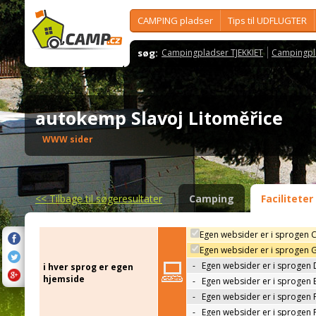
CAMPING pladser
Tips til UDFLUGTER
søg:
Campingpladser TJEKKIET
Campingpl
autokemp Slavoj Litoměřice
WWW sider
<<
Tilbage til søgeresultater
Camping
Faciliteter
Egen websider er i sprogen 
Egen websider er i sprogen 
-
Egen websider er i sprogen 
i hver sprog er egen
hjemside
-
Egen websider er i sprogen 
-
Egen websider er i sprogen 
-
Egen websider er i sprogen 