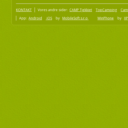
KONTAKT
Vores andre sider:
CAMP Tjekkiet
TopCamping
Cam
App:
Android
iOS
by
MobileSoft s.r.o
WinPhone
by
XP