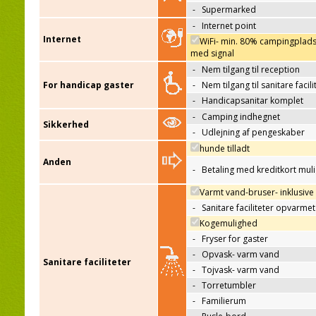
-
Supermarked
-
Internet point
Internet
WiFi- min. 80% campingplad
med signal
-
Nem tilgang til reception
For handicap gaster
-
Nem tilgang til sanitare facili
-
Handicapsanitar komplet
-
Camping indhegnet
Sikkerhed
-
Udlejning af pengeskaber
hunde tilladt
Anden
-
Betaling med kreditkort mul
Varmt vand-bruser- inklusive
-
Sanitare faciliteter opvarmet
Kogemulighed
-
Fryser for gaster
-
Opvask- varm vand
Sanitare faciliteter
-
Tojvask- varm vand
-
Torretumbler
-
Familierum