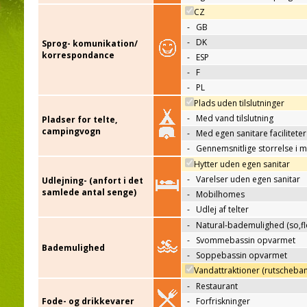
CZ
-
GB
-
DK
Sprog- komunikation/
korrespondance
-
ESP
-
F
-
PL
Plads uden tilslutninger
-
Med vand tilslutning
Pladser for telte,
campingvogn
-
Med egen sanitare faciliteter
-
Gennemsnitlige storrelse i 
Hytter uden egen sanitar
-
Varelser uden egen sanitar
Udlejning- (anfort i det
samlede antal senge)
-
Mobilhomes
-
Udlej af telter
-
Natural-bademulighed (so,flo
-
Svommebassin opvarmet
Bademulighed
-
Soppebassin opvarmet
Vandattraktioner (rutscheba
-
Restaurant
Fode- og drikkevarer
-
Forfriskninger