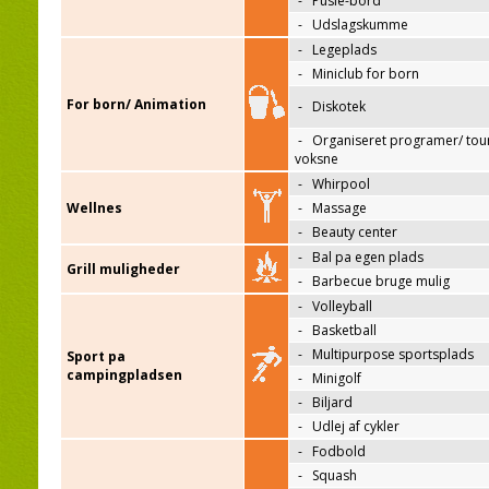
-
Pusle-bord
-
Udslagskumme
-
Legeplads
-
Miniclub for born
For born/ Animation
-
Diskotek
-
Organiseret programer/ tour
voksne
-
Whirpool
Wellnes
-
Massage
-
Beauty center
-
Bal pa egen plads
Grill muligheder
-
Barbecue bruge mulig
-
Volleyball
-
Basketball
-
Multipurpose sportsplads
Sport pa
campingpladsen
-
Minigolf
-
Biljard
-
Udlej af cykler
-
Fodbold
-
Squash