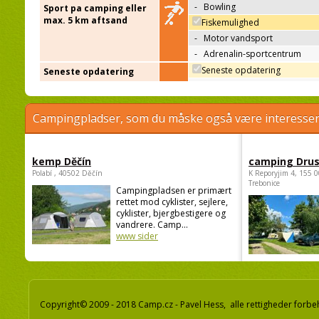
-
Bowling
Sport pa camping eller
max. 5 km aftsand
Fiskemulighed
-
Motor vandsport
-
Adrenalin-sportcentrum
Seneste opdatering
Seneste opdatering
Campingpladser, som du måske også være interessere
kemp Děčín
camping Dru
Polabí , 40502 Děčín
K Reporyjim 4, 155 0
Trebonice
Campingpladsen er primært
rettet mod cyklister, sejlere,
cyklister, bjergbestigere og
vandrere. Camp...
www sider
Copyright© 2009 - 2018 Camp.cz - Pavel Hess, alle rettigheder forbe