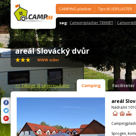
CAMPING pladser
Tips til UDFLUGTER
søg:
Campingpladser TJEKKIET
Campingpl
areál Slovácký dvůr
WWW sider
<<
Tilbage til søgeresultater
Camping
Faciliteter
areál Slo
Nádražní 1010
Campingplads
Sprogen, kom