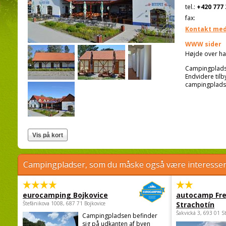
tel.:
+420 777 
fax:
Kontakt med
WWW sider
Højde over ha
Campingpladse
Endvidere tilb
campingpladse
Campingpladser, som du måske også være interessere
eurocamping Bojkovice
autocamp Fre
Štefánikova 1008, 687 71 Bojkovice
Strachotín
Šakvická 3, 693 01 S
Campingpladsen befinder
sig på udkanten af byen