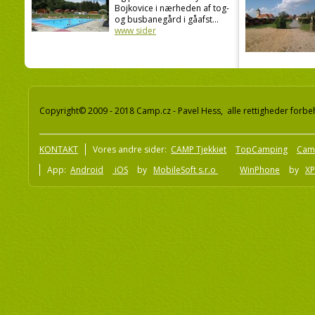
Bojkovice i nærheden af tog-
og busbanegård i gåafst...
www sider
Copyright© 2009 - 2018 Camp.cz - Pavel Hess, alle rettigheder forbe
KONTAKT
Vores andre sider:
CAMP Tjekkiet
TopCamping
Cam
App:
Android
iOS
by
MobileSoft s.r.o
WinPhone
by
XP