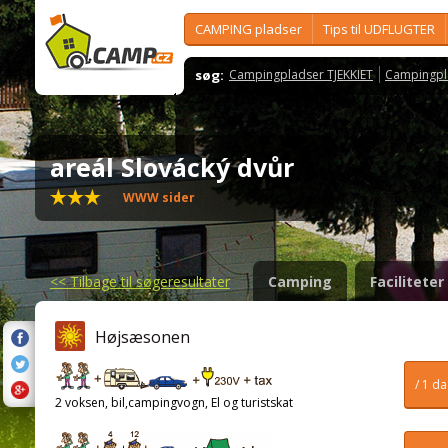
CAMPING pladser
Tips til UDFLUGTER
søg:
Campingpladser TJEKKIET
Campingpl
areál Slovácký dvůr
WWW sider
<<
Tilbage til søgeresultater
Camping
Faciliteter
Højsæsonen
/ 1 d
2 voksen, bil,campingvogn, El og turistskat