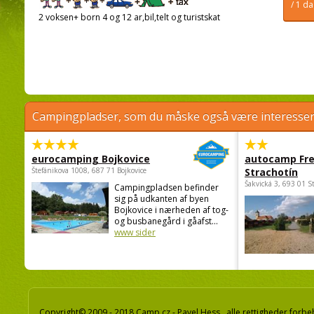
/ 1 d
2 voksen+ born 4 og 12 ar,bil,telt og turistskat
Campingpladser, som du måske også være interessere
eurocamping Bojkovice
autocamp Fre
Štefánikova 1008, 687 71 Bojkovice
Strachotín
Šakvická 3, 693 01 S
Campingpladsen befinder
sig på udkanten af byen
Bojkovice i nærheden af tog-
og busbanegård i gåafst...
www sider
Copyright© 2009 - 2018 Camp.cz - Pavel Hess, alle rettigheder forbe