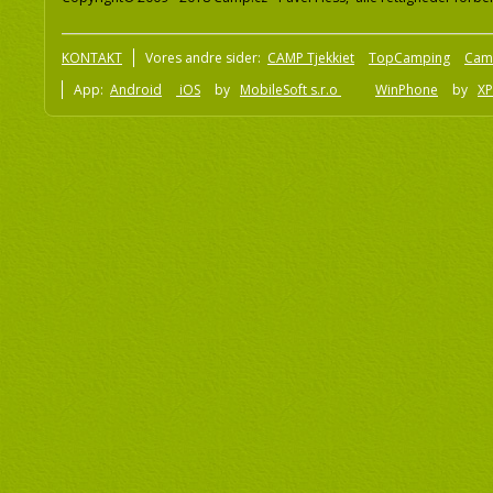
KONTAKT
Vores andre sider:
CAMP Tjekkiet
TopCamping
Cam
App:
Android
iOS
by
MobileSoft s.r.o
WinPhone
by
XP