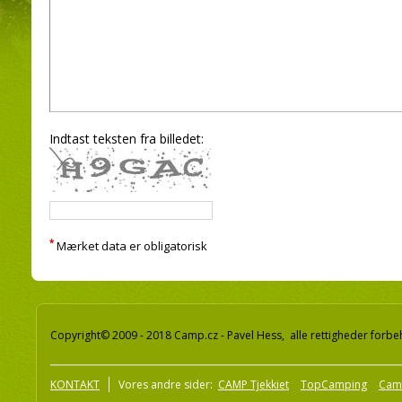
Indtast teksten fra billedet:
*
Mærket data er obligatorisk
Copyright© 2009 - 2018 Camp.cz - Pavel Hess, alle rettigheder forbe
KONTAKT
Vores andre sider:
CAMP Tjekkiet
TopCamping
Cam