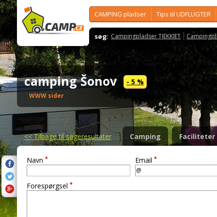
CAMPING pladser
Tips til UDFLUGTER
søg:
Campingpladser TJEKKIET
Campingpl
camping Šonov
- 5 %
WWW sider
<<
Tilbage til søgeresultater
Camping
Faciliteter
*
*
Navn
Email
*
Forespørgsel