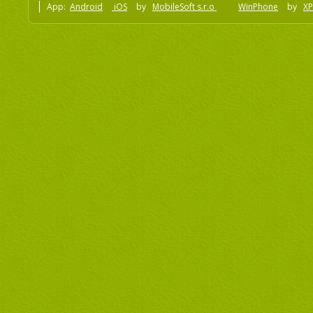
App:
Android
iOS
by
MobileSoft s.r.o
WinPhone
by
XP