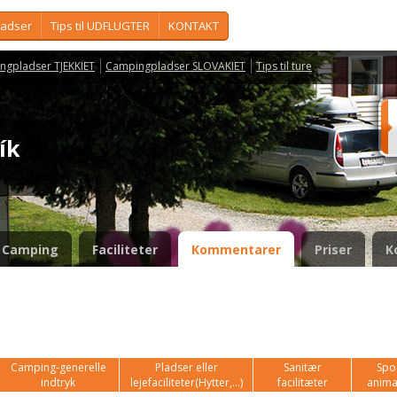
ladser
Tips til UDFLUGTER
KONTAKT
ngpladser TJEKKIET
Campingpladser SLOVAKIET
Tips til ture
ník
Camping
Faciliteter
Kommentarer
Priser
K
Camping-generelle
Pladser eller
Sanitær
Spor
indtryk
lejefaciliteter(Hytter,...)
facilitæter
anima