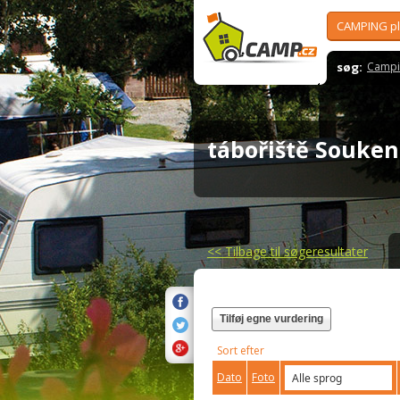
CAMPING p
søg:
Campi
tábořiště Souke
<<
Tilbage til søgeresultater
Tilføj egne vurdering
Sort efter
Dato
Foto