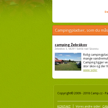
De
Campingpladser, som du måsk
camping Žebrákov
Žebrákov 3, 58291 Světlá nad Sázavou
Rolig campingpla
mange vandremul
Camping ligger ve
stor skov og der fi
www sider
Copyright© 2009 - 2018 Camp.cz - Pav
KONTAKT
Vores andre sider:
CAM