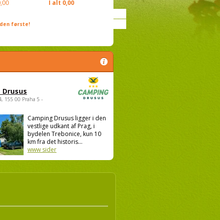
,00
I alt
0,00
den første!
 Drusus
4, 155 00 Praha 5 -
Camping Drusus ligger i den
vestlige udkant af Prag, i
bydelen Trebonice, kun 10
km fra det historis...
www sider