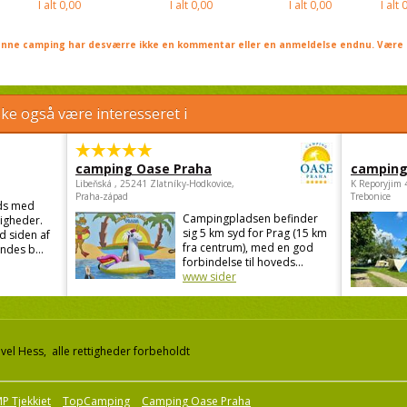
I alt
0,00
I alt
0,00
I alt
0,00
I alt
0
nne camping har desværre ikke en kommentar eller en anmeldelse endnu. Være 
e også være interesseret i
camping Oase Praha
camping
Libeňská , 25241 Zlatníky-Hodkovice,
K Reporyjim 
Praha-západ
Trebonice
ds med
Campingpladsen befinder
igheder.
sig 5 km syd for Prag (15 km
d siden af
fra centrum), med en god
ndes b...
forbindelse til hoveds...
www sider
el Hess, alle rettigheder forbeholdt
P Tjekkiet
TopCamping
Camping Oase Praha