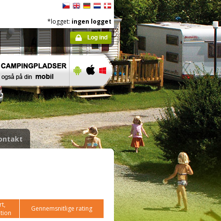
*logget:
ingen logget
Log ind
ontakt
t,
Gennemsnitlige rating
tion