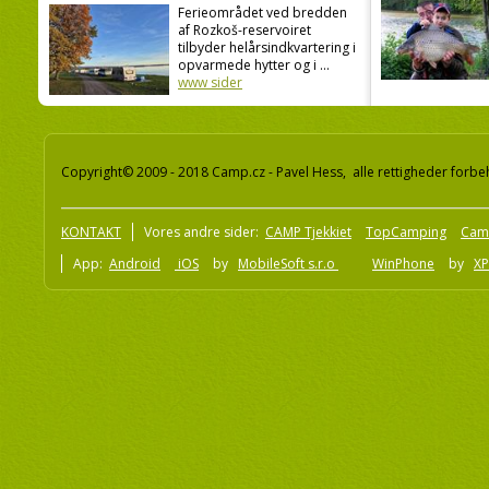
Ferieområdet ved bredden
af Rozkoš-reservoiret
tilbyder helårsindkvartering i
opvarmede hytter og i ...
www sider
Copyright© 2009 - 2018 Camp.cz - Pavel Hess, alle rettigheder forbe
KONTAKT
Vores andre sider:
CAMP Tjekkiet
TopCamping
Cam
App:
Android
iOS
by
MobileSoft s.r.o
WinPhone
by
XP