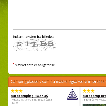
Indtast teksten fra billedet:
*
Mærket data er obligatorisk
Campingpladser, som du måske også være interessere
autocamping ROZKOŠ
autocamp Br
Třída.T.G.Masaryka 836, 55203 Česká
, 54941 Červený Kost
Skalice