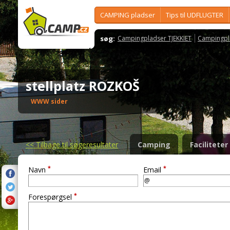
CAMPING pladser
Tips til UDFLUGTER
søg:
Campingpladser TJEKKIET
Campingpl
stellplatz ROZKOŠ
WWW sider
<<
Tilbage til søgeresultater
Camping
Faciliteter
*
*
Navn
Email
*
Forespørgsel