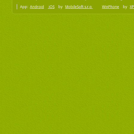
App:
Android
iOS
by
MobileSoft s.r.o
WinPhone
by
XP