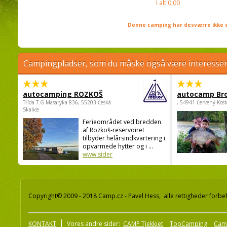
I alt
0,00
Denne camping har desværre ikke e
Campingpladser, som du måske også være interessere
autocamping ROZKOŠ
autocamp Br
Třída.T.G.Masaryka 836, 55203 Česká
, 54941 Červený Kost
Skalice
Ferieområdet ved bredden
af Rozkoš-reservoiret
tilbyder helårsindkvartering i
opvarmede hytter og i ...
www sider
Copyright© 2009 - 2018 Camp.cz - Pavel Hess, alle rettigheder forbe
KONTAKT
Vores andre sider:
CAMP Tjekkiet
TopCamping
Cam