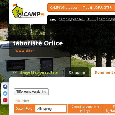
CAMPING pladser
Tips til UDFLUGTER
søg:
Campingpladser TJEKKIET
Campingpl
tábořiště Orlice
WWW sider
<<
Tilbage til søgeresultater
Camping
Kommenta
Tilføj egne vurdering
Sort efter
Camping-generelle
P
Dato
Foto
indtryk
lejefac