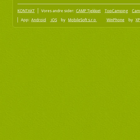
KONTAKT
Vores andre sider:
CAMP Tjekkiet
TopCamping
Cam
App:
Android
iOS
by
MobileSoft s.r.o
WinPhone
by
XP