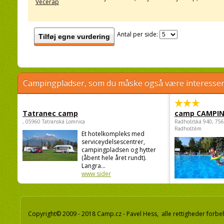
Vecerap
Antal per side:
Tilføj egne vurdering
Campingpladser, som du måske også være interessere
Tatranec camp
camp CAMPI
, 05960 Tatranská Lomnica
Radhošťská 940, 75
Radhoštěm
Et hotelkompleks med
serviceydelsescentrer,
campingpladsen og hytter
(åbent hele året rundt).
Langra...
www sider
Copyright© 2009 - 2018 Camp.cz - Pavel Hess, alle rettigheder forbe