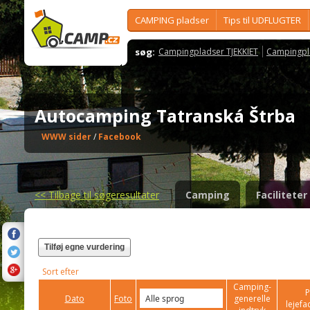
CAMPING pladser
Tips til UDFLUGTER
søg:
Campingpladser TJEKKIET
Campingpl
Autocamping Tatranská Štrba
WWW sider
/
Facebook
<<
Tilbage til søgeresultater
Camping
Faciliteter
Tilføj egne vurdering
Sort efter
Camping-
P
Dato
Foto
generelle
lejefac