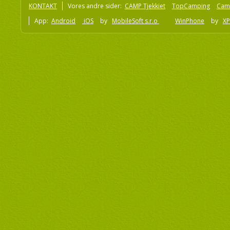
KONTAKT
Vores andre sider:
CAMP Tjekkiet
TopCamping
Cam
App:
Android
iOS
by
MobileSoft s.r.o
WinPhone
by
XP