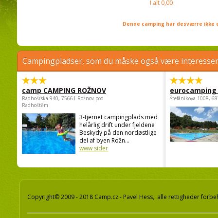
I alt
0,00
Denne camping har desværre ikke e
Campingpladser, som du måske også være interessere
camp CAMPING ROŽNOV
eurocamping 
Radhošťská 940, 75661 Rožnov pod
Štefánikova 1008, 68
Radhoštěm
3-tjernet campingplads med
helårlig drift under fjeldene
Beskydy på den nordøstlige
del af byen Rožn...
www sider
Copyright© 2009 - 2018 Camp.cz - Pavel Hess, alle rettigheder forbe