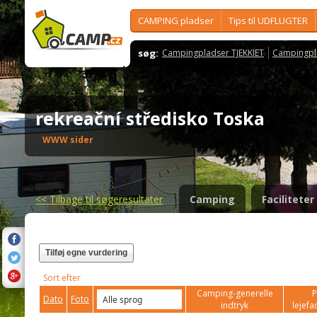
CAMPING pladser
Tips til UDFLUGTER
søg:
Campingpladser TJEKKIET
Campingpl
rekreační středisko Toska
WWW sider
<<
Tilbage til søgeresultater
Camping
Faciliteter
Tilføj egne vurdering
Sort efter
Camping-generelle
P
Dato
Foto
indtryk
lejefac