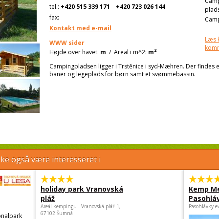
Cam
tel.:
+420 515 339 171
+420 723 026 144
plad
fax:
Camp
Kontakt med e-mail
Læs 
WWW sider
kom
2
Højde over havet:
m
/
Areal i m^2:
m
Campingpladsen ligger i Trstěnice i syd-Mæhren. Der findes 
baner og legeplads for børn samt et svømmebassin.
e også være interesseret i
holiday park Vranovská
Kemp Me
pláž
Pasohlá
Areál kempingu - Vranovská pláž 1,
Pasohlávky e
67102 Šumná
nalpark