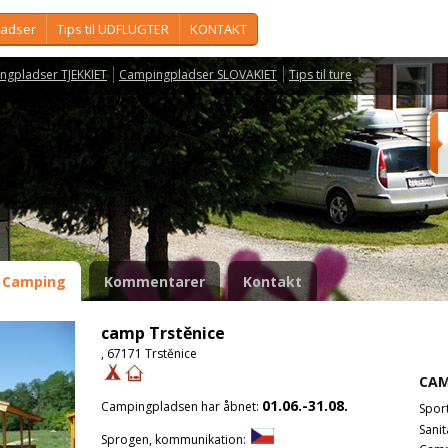
ladser
Tips til UDFLUGTER
KONTAKT
ngpladser TJEKKIET
Campingpladser SLOVAKIET
Tips til ture
Camping
Kommentarer
Kontakt
camp Trstěnice
, 67171 Trstěnice
CAM
01.06.-31.08.
Campingpladsen har åbnet:
Spor
Sanit
Sprogen, kommunikation: