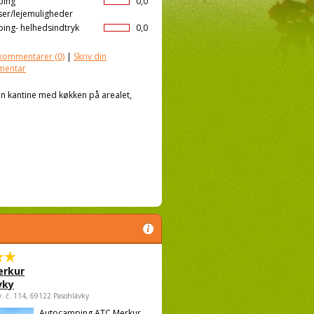
ping
0,0
ser/lejemuligheder
ing- helhedsindtryk
0,0
kommentarer
(0)
|
Skriv din
mentar
en kantine med køkken på arealet,
rkur
vky
v. č. 114, 69122 Pasohlávky
Autocamping ATC Merkur