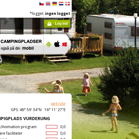
*logget:
ingen logget
Log ind
søg rute
GPS: 48° 59' 34"N 16° 11' 27"E
PIGPLADS VURDERUNG
t/Animation program
0,0
are faciliteter
0,0