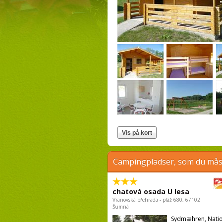
Campingpladser, som du måsk
chatová osada U lesa
Vranovská přehrada - pláž 680, 67102
Šumná
Sydmæhren, Natio