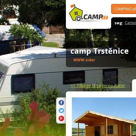
CAMPING p
søg:
Campi
camp Trstěnice
WWW sider
<<
Tilbage til søgeresultater