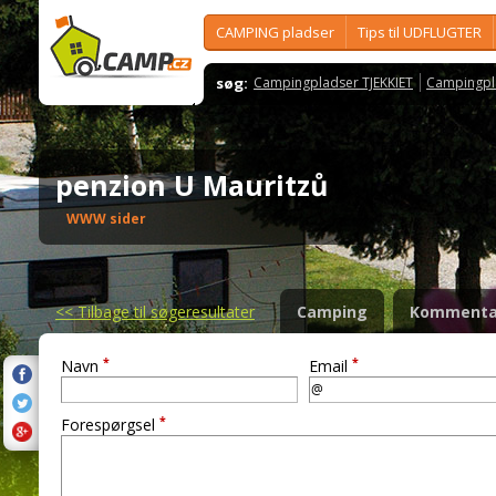
CAMPING pladser
Tips til UDFLUGTER
søg:
Campingpladser TJEKKIET
Campingpl
penzion U Mauritzů
WWW sider
<<
Tilbage til søgeresultater
Camping
Kommenta
*
*
Navn
Email
*
Forespørgsel