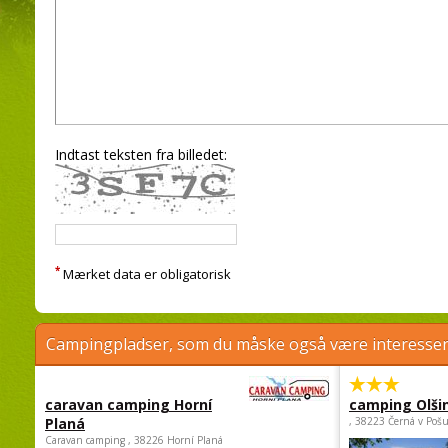
Indtast teksten fra billedet:
*
Mærket data er obligatorisk
Campingpladser, som du måske også være interessere
caravan camping Horní
camping Olši
Planá
, 38223 Černá v Poš
Caravan camping , 38226 Horní Planá