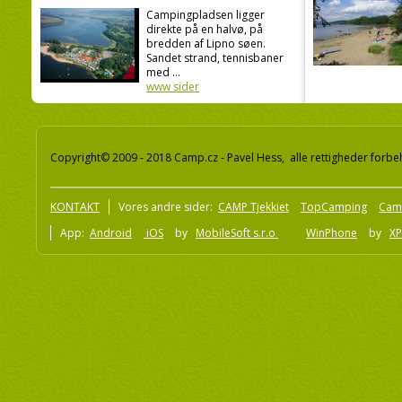
Campingpladsen ligger
direkte på en halvø, på
bredden af Lipno søen.
Sandet strand, tennisbaner
med ...
www sider
Copyright© 2009 - 2018 Camp.cz - Pavel Hess, alle rettigheder forbe
KONTAKT
Vores andre sider:
CAMP Tjekkiet
TopCamping
Cam
App:
Android
iOS
by
MobileSoft s.r.o
WinPhone
by
XP