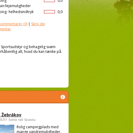
ping
0,0
ser/lejemuligheder
ing- helhedsindtryk
0,0
kommentarer
(0)
|
Skriv din
mentar
lt. Sportsudstyr og behagelig svøm
orhåbentlig alt, hvad du kan tænke på.
 Žebrákov
58291 Světlá nad Sázavou
Rolig campingplads med
mange vandremuligheder.