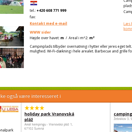
Cam
plad
tel.:
+420 608 771 999
Camp
fax:
Kontakt med e-mail
Læs 
kom
WWW sider
2
Højde over havet:
m
/
Areal i m^2:
m
Campinplads tilbyder overnatning i hytter eller jeres eget te
mulighed. Wi-Fi-dækning i hele arealet. Barbecue and grille f
e også være interesseret i
holiday park Vranovská
camping
pláž
Žebrákov 3, 
Areál kempingu - Vranovská pláž 1,
67102 Šumná
nalpark