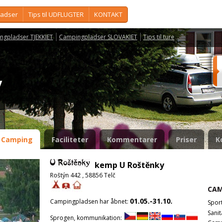
ladser
Tips til UDFLUGTER
KONTAKT
ngpladser TJEKKIET
Campingpladser SLOVAKIET
Tips til ture
ky
Camping
Faciliteter
Kommentarer
Priser
K
kemp U Roštěnky
Roštýn 442 , 58856 Telč
CAM
01.05.-31.10.
Campingpladsen har åbnet:
Spor
Sanit
Sprogen, kommunikation: