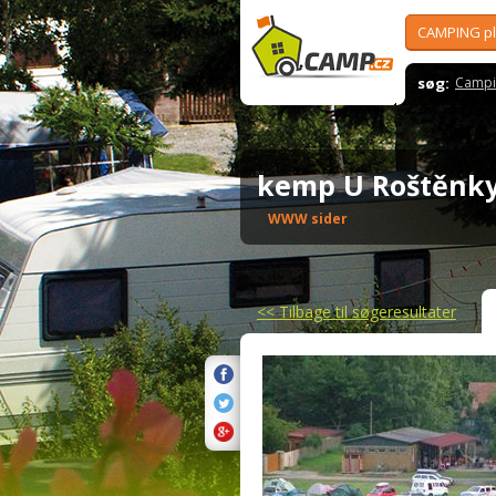
CAMPING p
søg:
Campi
kemp U Roštěn
WWW sider
<<
Tilbage til søgeresultater