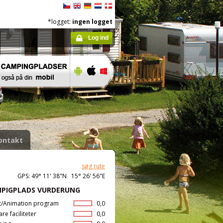
*logget:
ingen logget
Log ind
ontakt
søg rute
GPS: 49° 11' 38"N 15° 26' 56"E
PIGPLADS VURDERUNG
t/Animation program
0,0
are faciliteter
0,0