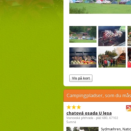
Campingpladser, som du måsk
chatová osada U lesa
Vranovská přehrada - pláž 680, 67102
Šumná
Sydmæhren, Natio