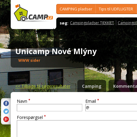
CAMPING pladser
Tips til UDFLUGTER
søg:
Campingpladser TJEKKIET
Campingpl
Unicamp Nové Mlýny
WWW sider
<<
Tilbage til søgeresultater
Camping
Kommenta
*
*
Navn
Email
*
Forespørgsel