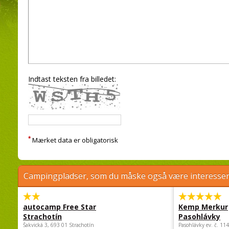
Indtast teksten fra billedet:
*
Mærket data er obligatorisk
Campingpladser, som du måske også være interessere
autocamp Free Star
Kemp Merkur
Strachotín
Pasohlávky
Šakvická 3, 693 01 Strachotín
Pasohlávky ev. č. 11