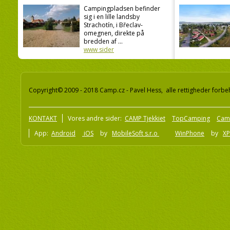
Campingpladsen befinder
sig i en lille landsby
Strachotín, i Břeclav-
omegnen, direkte på
bredden af ...
www sider
Copyright© 2009 - 2018 Camp.cz - Pavel Hess, alle rettigheder forbe
KONTAKT
Vores andre sider:
CAMP Tjekkiet
TopCamping
Cam
App:
Android
iOS
by
MobileSoft s.r.o
WinPhone
by
XP