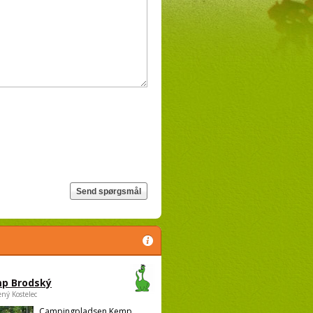
p Brodský
ený Kostelec
Campingpladsen Kemp