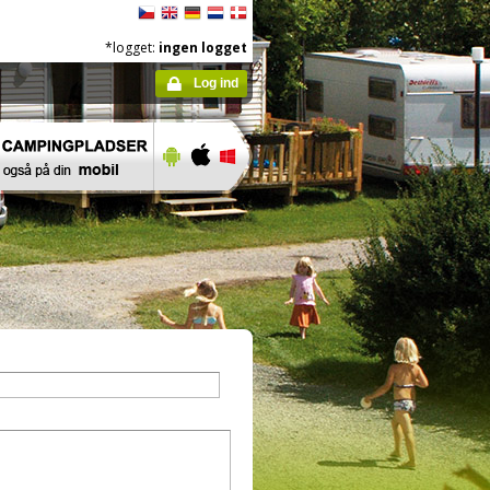
*logget:
ingen logget
Log ind