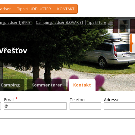
ladser
Tips til UDFLUGTER
KONTAKT
ngpladser TJEKKIET
Campingpladser SLOVAKIET
Tips til ture
 Vřešťov
Camping
Kommentarer
Kontakt
*
Email
Telefon
Adresse