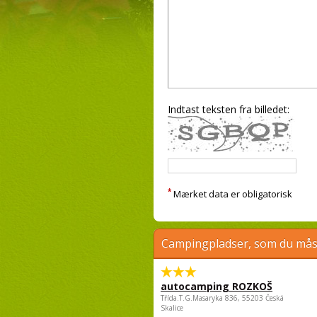
Indtast teksten fra billedet:
*
Mærket data er obligatorisk
Campingpladser, som du måsk
autocamping ROZKOŠ
Třída.T.G.Masaryka 836, 55203 Česká
Skalice