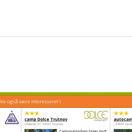
e også være interesseret i
camp Dolce Trutnov
autocam
Oblanov 37, 54101 Trutnov
, 54941 Červ
Campingpladsen ligger midt