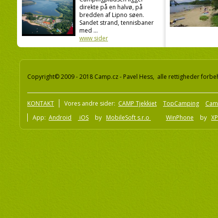
direkte på en halvø, på
bredden af Lipno søen.
Sandet strand, tennisbaner
med ...
www sider
Copyright© 2009 - 2018 Camp.cz - Pavel Hess, alle rettigheder forbe
KONTAKT
Vores andre sider:
CAMP Tjekkiet
TopCamping
Cam
App:
Android
iOS
by
MobileSoft s.r.o
WinPhone
by
XP