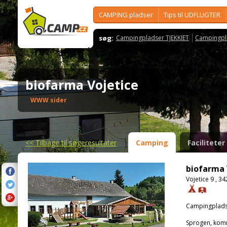
CAMPING pladser
Tips til UDFLUGTER
søg:
Campingpladser TJEKKIET
Campingpl
biofarma Vojetice
WWW sider
<<
Tilbage til søgeresultater
Camping
Faciliteter
biofarma 
Vojetice 9 , 3
Campingplads
Sprogen, kom