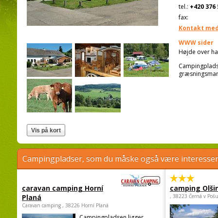
tel.:
+420 376 
fax:
Kontakt med
WWW sider
Højde over ha
Campingpladsen
græsningsmark
Campingpladser, som du måske også være interessere
caravan camping Horní
camping Olši
Planá
, 38223 Černá v Poš
Caravan camping , 38226 Horní Planá
Campingpladsen ligger