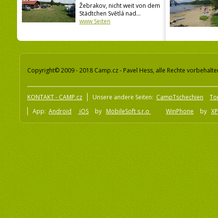
Žebrakov, nicht weit von dem
Städtchen Světlá nad...
www Seiten
Copyright© 2009 - 2018 Camp.cz - Pavel Hess, alle Rechte vorbehalte
KONTAKT - CAMP.cz
Unsere andere Seiten:
CampTschechien
To
App:
Android
iOS
by
MobileSoft s.r.o
WinPhone
by
XP