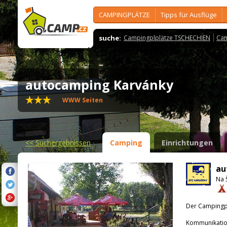
CAMPINGPLÄTZE
Tipps für Ausflüge
suche:
Campingplplätze TSCHECHIEN
Cam
autocamping Karvánky
WWW Seiten
<<
Suchergebnissen
Camping
Einrichtungen
au
Na 
Der Campingpla
Kommunikatio