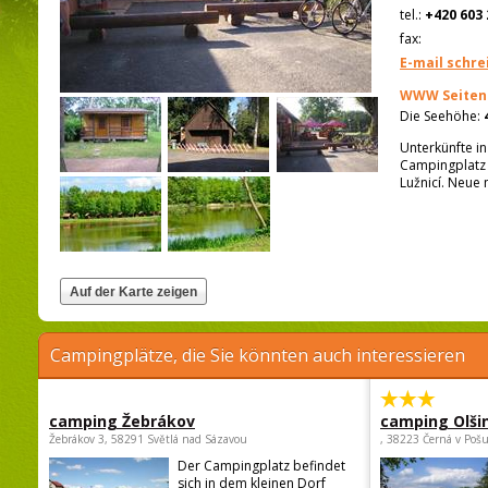
tel.:
+420 603 
fax:
E-mail schre
WWW Seiten
Die Seehöhe:
Unterkünfte in
Campingplatz 
Lužnicí. Neue
Campingplätze, die Sie könnten auch interessieren
camping Žebrákov
camping Olši
Žebrákov 3, 58291 Světlá nad Sázavou
, 38223 Černá v Poš
Der Campingplatz befindet
sich in dem kleinen Dorf