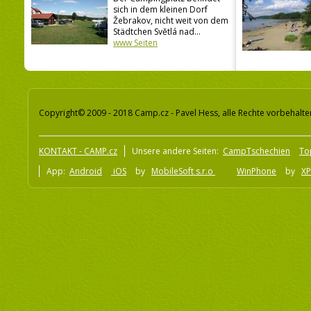
sich in dem kleinen Dorf
Žebrakov, nicht weit von dem
Städtchen Světlá nad...
www Seiten
Copyright© 2009 - 2018 Camp.cz - Pavel Hess, alle Rechte vorbehalte
KONTAKT - CAMP.cz
Unsere andere Seiten:
CampTschechien
To
App:
Android
iOS
by
MobileSoft s.r.o
WinPhone
by
XP