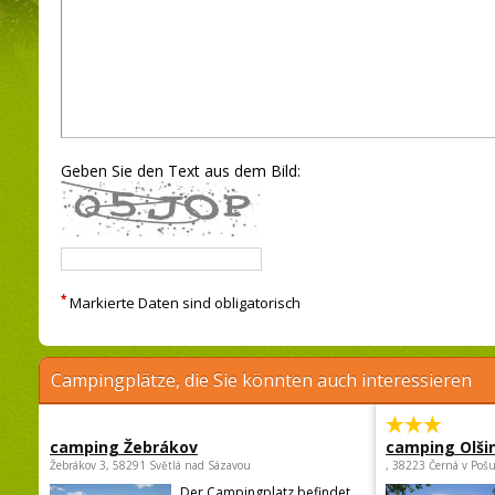
Geben Sie den Text aus dem Bild:
*
Markierte Daten sind obligatorisch
Campingplätze, die Sie könnten auch interessieren
camping Žebrákov
camping Olši
Žebrákov 3, 58291 Světlá nad Sázavou
, 38223 Černá v Poš
Der Campingplatz befindet