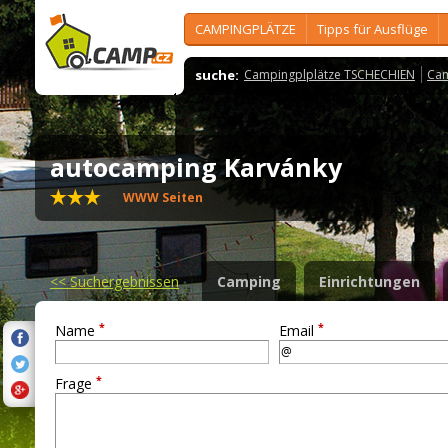
CAMPINGPLÄTZE
Tipps für Ausflüge
suche:
Campingplplätze TSCHECHIEN
Cam
autocamping Karvánky
WWW Seiten
<<
Suchergebnissen
Camping
Einrichtungen
*
*
Name
Email
*
Frage