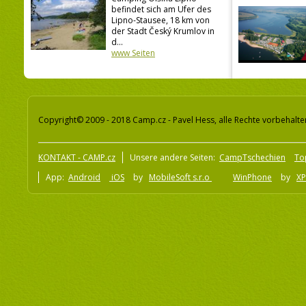
befindet sich am Ufer des
Lipno-Stausee, 18 km von
der Stadt Český Krumlov in
d...
www Seiten
Copyright© 2009 - 2018 Camp.cz - Pavel Hess, alle Rechte vorbehalte
KONTAKT - CAMP.cz
Unsere andere Seiten:
CampTschechien
To
App:
Android
iOS
by
MobileSoft s.r.o
WinPhone
by
XP