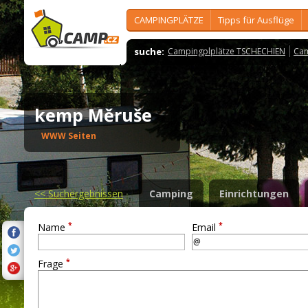
CAMPINGPLÄTZE
Tipps für Ausflüge
suche:
Campingplplätze TSCHECHIEN
Cam
kemp Měruše
WWW Seiten
<<
Suchergebnissen
Camping
Einrichtungen
*
*
Name
Email
*
Frage