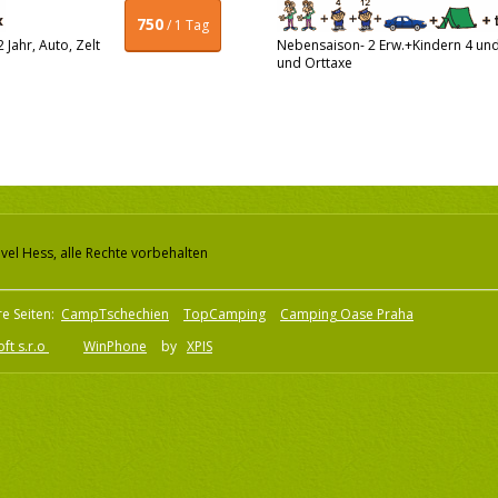
750
/ 1 Tag
Jahr, Auto, Zelt
Nebensaison- 2 Erw.+Kindern 4 und 
und Orttaxe
vel Hess, alle Rechte vorbehalten
e Seiten:
CampTschechien
TopCamping
Camping Oase Praha
ft s.r.o
WinPhone
by
XPIS