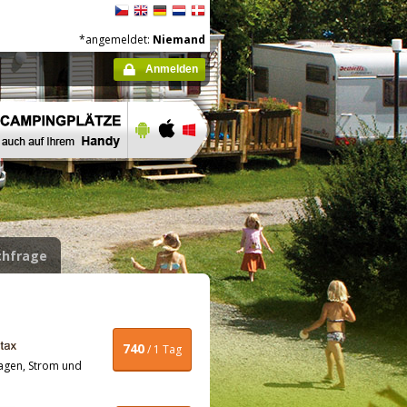
*angemeldet:
Niemand
Anmelden
hfrage
740
/ 1 Tag
agen, Strom und