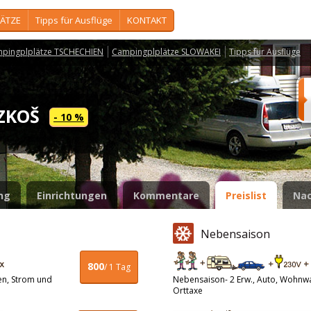
ÄTZE
Tipps für Ausflüge
KONTAKT
pingplplätze TSCHECHIEN
Campingplplätze SLOWAKEI
Tipps für Ausflüge
OZKOŠ
- 10 %
ng
Einrichtungen
Kommentare
Preislist
Nac
Nebensaison
800
/ 1 Tag
en, Strom und
Nebensaison- 2 Erw., Auto, Wohnw
Orttaxe