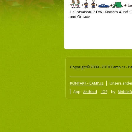
Hauptsaison- 2 Erw.+Kindern 4 und 12 
und Orttaxe
Copyright© 2009 - 2018 Camp.cz - Pa
KONTAKT - CAMP.cz
Unsere ander
App:
Android
iOS
by
MobileSo