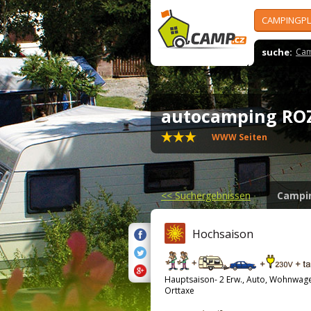
CAMPINGPL
suche:
Cam
autocamping R
WWW Seiten
<<
Suchergebnissen
Campi
Hochsaison
Hauptsaison- 2 Erw., Auto, Wohnwag
Orttaxe