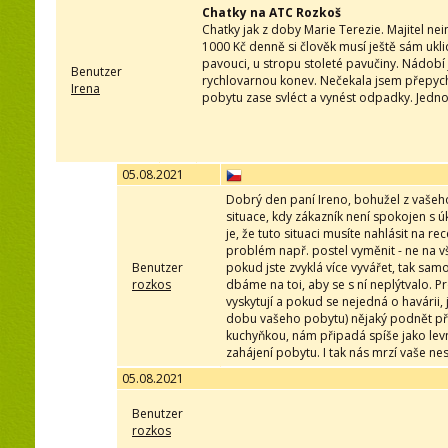
Chatky na ATC Rozkoš
Chatky jak z doby Marie Terezie. Majitel ne
1000 Kč denně si člověk musí ještě sám ukli
pavouci, u stropu stoleté pavučiny. Nádobí 
Benutzer
rychlovarnou konev. Nečekala jsem přepych, 
Irena
pobytu zase svléct a vynést odpadky. Jednou
05.08.2021
Dobrý den paní Ireno, bohužel z vašeho
situace, kdy zákazník není spokojen s 
je, že tuto situaci musíte nahlásit na
problém např. postel vyměnit - ne na v
Benutzer
pokud jste zvyklá více vyvářet, tak samo
rozkos
dbáme na toi, aby se s ní neplýtvalo. P
vyskytují a pokud se nejedná o havárii
dobu vašeho pobytu) nějaký podnět přiš
kuchyňkou, nám připadá spíše jako levně
zahájení pobytu. I tak nás mrzí vaše n
05.08.2021
Benutzer
rozkos