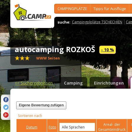
CAMPINGPLÄTZE
Tipps für Ausflüge
suche:
Campingplplätze TSCHECHIEN
Cam
autocamping ROZKOŠ
- 10 %
WWW Seiten
<<
Suchergebnissen
Camping
Einrichtungen
Eigene Bewertung zufügen
Sortieren nach
Areal- der
Datum
Foto
Gesamteindruck