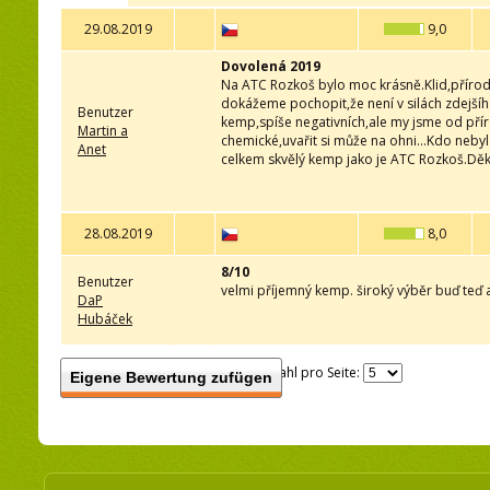
29.08.2019
9,0
Dovolená 2019
Na ATC Rozkoš bylo moc krásně.Klid,příroda,
dokážeme pochopit,že není v silách zdejšího 
Benutzer
kemp,spíše negativních,ale my jsme od přír
Martin a
chemické,uvařit si může na ohni...Kdo neby
Anet
celkem skvělý kemp jako je ATC Rozkoš.Děk
28.08.2019
8,0
8/10
Benutzer
velmi příjemný kemp. široký výběr buď teď
DaP
Hubáček
Anzahl pro Seite:
Eigene Bewertung zufügen