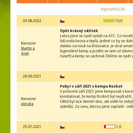
Ingesamt
6,38
03.08.2022
10,0
Opět krásný zážitek
Letos jsme se opět vydali na ATC. Co novéh
lidí,voda bezva a teplá. Jediné co by se da
Benutzer
daleko na nové na křižovatce. Je dost smut
Martin a
legendární kemp a jezdilo se sem už dávno
Anet
čase!!!) a kemp se zachová.Těšíme se opět 
26.09.2021
Pobyt v září 2021 v kempu Rozkoš
V polovině září 2021 jsme kempovali s ka
konstatovat, že kemp Rozkoš byl nejdražší,
Benutzer
Úklid byl sice denně ráno, ale vidět to neb
pbraha
státníků. Za cenu, kterou jsme zaplatili - velk
25.07.2021
1,0