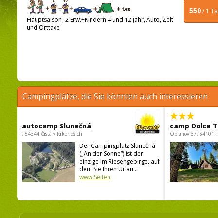
550
/ 1 T
Hauptsaison- 2 Erw.+Kindern 4 und 12 Jahr, Auto, Zelt
und Orttaxe
Campingplätze, die Sie könnten auch interessieren
autocamp Slunečná
camp Dolce T
, 54344 Čistá v Krkonoších
Oblanov 37, 54101 
Der Campingplatz Slunečná
(„An der Sonne“) ist der
einzige im Riesengebirge, auf
dem Sie Ihren Urlau...
www Seiten