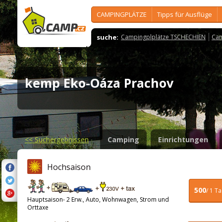
CAMPINGPLÄTZE
Tipps für Ausflüge
suche:
Campingplplätze TSCHECHIEN
Cam
kemp Eko-Oáza Prachov
<<
Suchergebnissen
Camping
Einrichtungen
Hochsaison
500
/ 1 T
Hauptsaison- 2 Erw., Auto, Wohnwagen, Strom und
Orttaxe