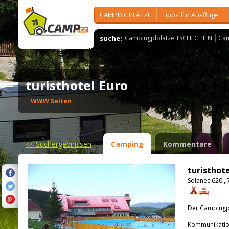
CAMPINGPLÄTZE
Tipps für Ausflüge
suche:
Campingplplätze TSCHECHIEN
Cam
turisthotel Euro
WWW Seiten
<<
Suchergebnissen
Camping
Kommentare
turisthote
Solanec 620 ,
Der Campingpla
Kommunikatio