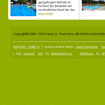
ganzjährigem Betrieb im
Vorland der Beskiden am
nordöstlichen Rand der Sta...
www Seiten
Copyright© 2009 - 2018 Camp.cz - Pavel Hess, alle Rechte vorbehalte
KONTAKT - CAMP.cz
Unsere andere Seiten:
CampTschechien
To
App:
Android
iOS
by
MobileSoft s.r.o
WinPhone
by
XP