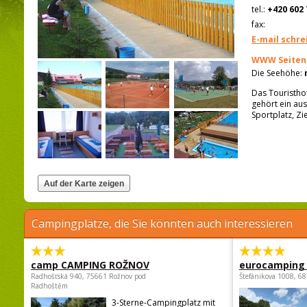
tel.:
+420 602 
fax:
E-mail schre
WWW Seiten
Die Seehöhe:
Das Touristho
gehört ein aus
Sportplatz, Zi
Campingplätze, die Sie könnten auch interessieren
camp CAMPING ROŽNOV
eurocamping 
Radhošťská 940, 75661 Rožnov pod
Štefánikova 1008, 68
Radhoštěm
3-Sterne-Campingplatz mit