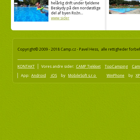
helårlig drift under fjeldene
Beskydy på den nordøstlige
del af byen Rožn...
www sider
Copyright© 2009 - 2018 Camp.cz - Pavel Hess, alle rettigheder forbe
KONTAKT
Vores andre sider:
CAMP Tjekkiet
TopCamping
Cam
App:
Android
iOS
by
MobileSoft s.r.o
WinPhone
by
XP