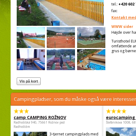
tel.:
+420 602 
fax:
Kontakt med
WWW sider
Højde over ha
Turisthotel EUR
omfattende are
grus og børne
Campingpladser, som du måske også være interessere
camp CAMPING ROŽNOV
eurocamping 
Radhošťská 940, 75661 Rožnov pod
Štefánikova 1008, 68
Radhoštěm
3-tjernet campingplads med