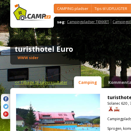
CAMPING pladser
Tips til UDFLUGTER
søg:
Campingpladser TJEKKIET
Campingpl
turisthotel Euro
WWW sider
<<
Tilbage til søgeresultater
Camping
Kommenta
turisthote
Solanec 620 ,
Campingplads
Sprogen, kom