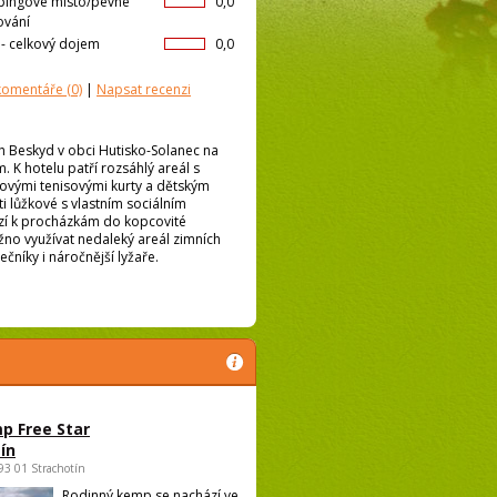
ingové místo/pevné
0,0
ování
l- celkový dojem
0,0
 komentáře
(0)
|
Napsat recenzi
h Beskyd v obci Hutisko-Solanec na
 K hotelu patří rozsáhlý areál s
kovými tenisovými kurty a dětským
i lůžkové s vlastním sociálním
bízí k procházkám do kopcovité
ožno využívat nedaleký areál zimních
čníky i náročnější lyžaře.
p Free Star
ín
693 01 Strachotín
Rodinný kemp se nachází ve