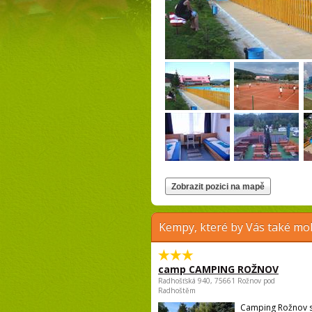
Kempy, které by Vás také moh
camp CAMPING ROŽNOV
Radhošťská 940, 75661 Rožnov pod
Radhoštěm
Camping Rožnov 