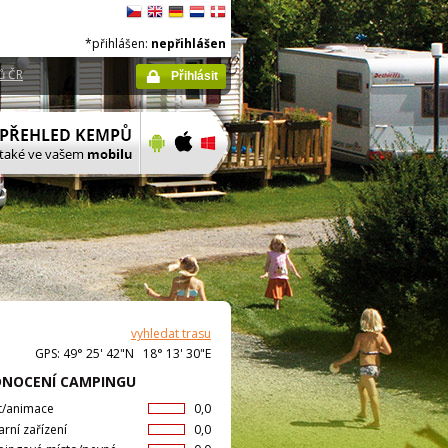
*přihlášen:
nepřihlášen
ů ČR
Přihlásit
vyhledat trasu
GPS: 49° 25' 42"N 18° 13' 30"E
NOCENÍ CAMPINGU
t/animace
0,0
arní zařízení
0,0