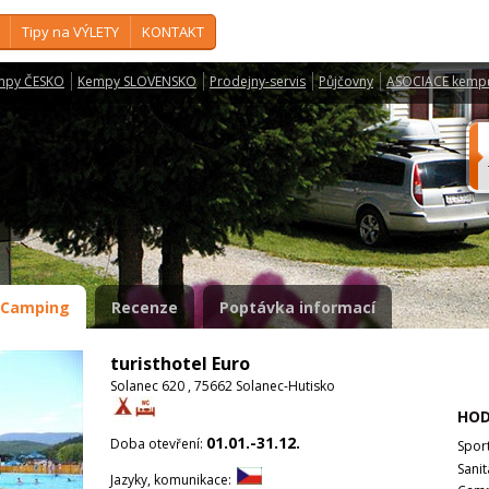
Tipy na VÝLETY
KONTAKT
mpy ČESKO
Kempy SLOVENSKO
Prodejny-servis
Půjčovny
ASOCIACE kemp
Camping
Recenze
Poptávka informací
turisthotel Euro
Solanec 620 , 75662 Solanec-Hutisko
HOD
01.01.-31.12.
Doba otevření:
Spor
Sanit
Jazyky, komunikace: