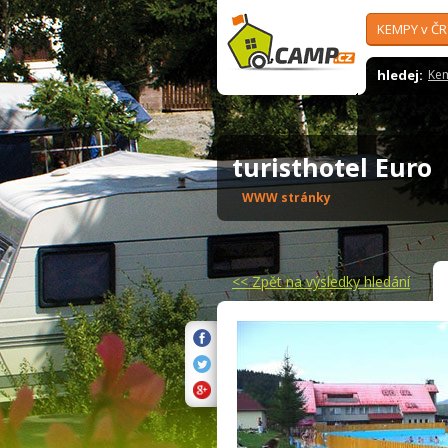
KEMPY v ČR
hledej:
Ke
turisthotel Euro
WWW stránky
<<
Zpět na výsledky hledání