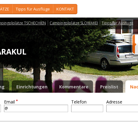
ÄTZE
Tipps für Ausflüge
KONTAKT
pingplplätze TSCHECHIEN
Campingplplätze SLOWAKEI
Tipps für Ausflüge
KARAKUL
ng
Einrichtungen
Kommentare
Preislist
Nac
*
Email
Telefon
Adresse