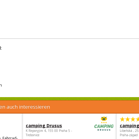
:
h
en auch interessieren
camping Drusus
camping
K Reporyjim 4, 155 00 Praha 5 -
Libeňská , 2
Trebonice
Praha-západ
, Fahrrad-