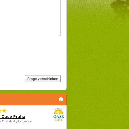
 Oase Praha
5241 Zlatníky-Hodkovice,