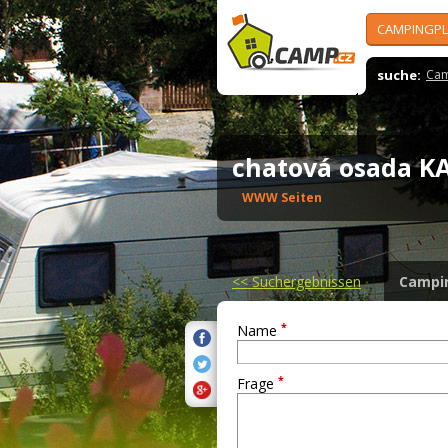
CAMPINGPL
suche:
Cam
chatová osada 
WWW Seiten
<<
Suchergebnissen
Campi
*
Name
*
Frage