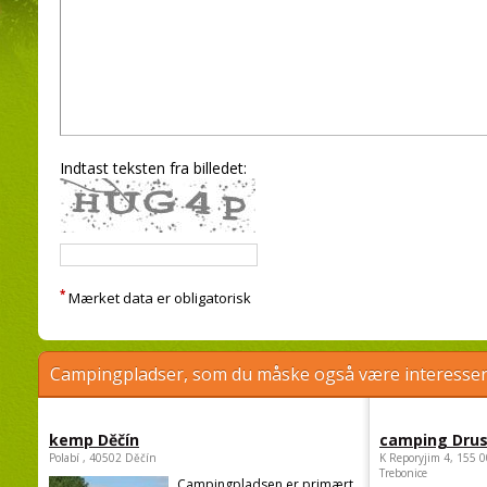
Indtast teksten fra billedet:
*
Mærket data er obligatorisk
Campingpladser, som du måske også være interessere
kemp Děčín
camping Dru
Polabí , 40502 Děčín
K Reporyjim 4, 155 0
Trebonice
Campingpladsen er primært