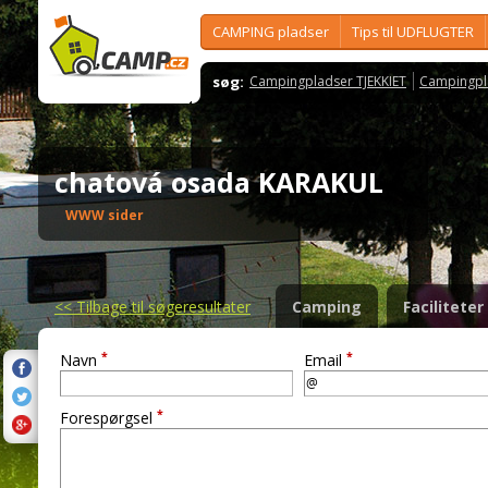
CAMPING pladser
Tips til UDFLUGTER
søg:
Campingpladser TJEKKIET
Campingpl
chatová osada KARAKUL
WWW sider
<<
Tilbage til søgeresultater
Camping
Faciliteter
*
*
Navn
Email
*
Forespørgsel