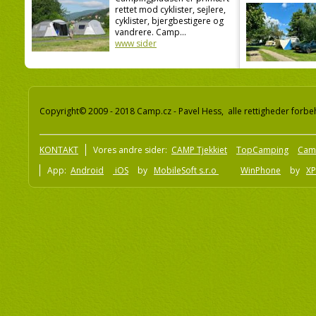
rettet mod cyklister, sejlere,
cyklister, bjergbestigere og
vandrere. Camp...
www sider
Copyright© 2009 - 2018 Camp.cz - Pavel Hess, alle rettigheder forbe
KONTAKT
Vores andre sider:
CAMP Tjekkiet
TopCamping
Cam
App:
Android
iOS
by
MobileSoft s.r.o
WinPhone
by
XP