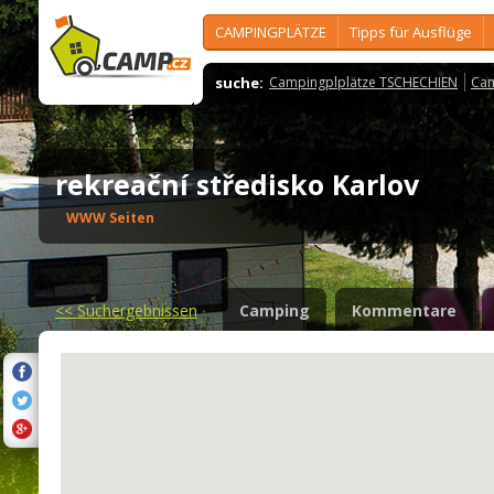
CAMPINGPLÄTZE
Tipps für Ausflüge
suche:
Campingplplätze TSCHECHIEN
Cam
rekreační středisko Karlov
WWW Seiten
<<
Suchergebnissen
Camping
Kommentare