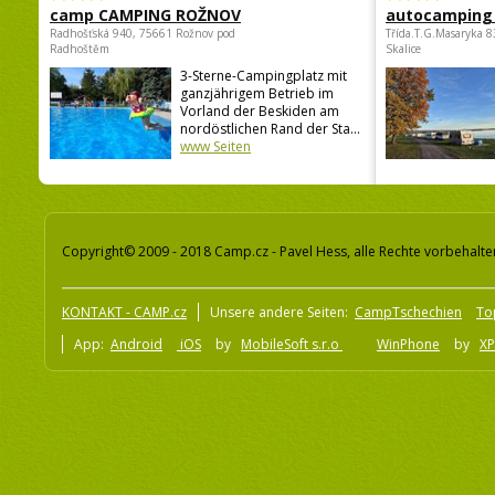
camp CAMPING ROŽNOV
autocamping
Radhošťská 940, 75661 Rožnov pod
Třída.T.G.Masaryka 
Radhoštěm
Skalice
3-Sterne-Campingplatz mit
ganzjährigem Betrieb im
Vorland der Beskiden am
nordöstlichen Rand der Sta...
www Seiten
Copyright© 2009 - 2018 Camp.cz - Pavel Hess, alle Rechte vorbehalte
KONTAKT - CAMP.cz
Unsere andere Seiten:
CampTschechien
To
App:
Android
iOS
by
MobileSoft s.r.o
WinPhone
by
XP