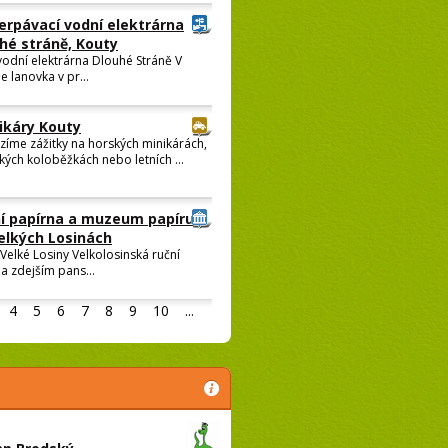
erpávací vodní elektrárna
hé stráně, Kouty
vodní elektrárna Dlouhé Stráně V
e lanovka v pr...
ikáry Kouty
zíme zážitky na horských minikárách,
kých koloběžkách nebo letních ...
í papírna a muzeum papíru
elkých Losinách
Velké Losiny Velkolosinská ruční
a zdejším pans...
4
5
6
7
8
9
10
...