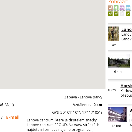
Zobrazit
:
Lano
Lanové
Lanov
0
km
6
km
Horsk
6
km
Karlov
přebud
Zábava - Lanové parky
36 Malá
Vzdálenost:
0 km
B
GPS: 50° 01' 10"N 17° 17' 05"E
P
/
E-mail
p
Lanové centrum, které je držitelem značky
z
Lanové centrum PROUD. Na www stránkách
12
km
najdete informace nejen o programech,