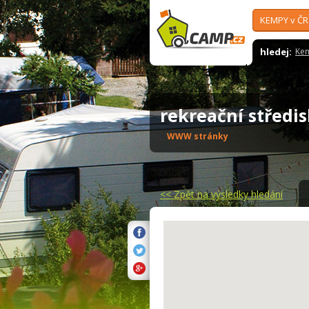
KEMPY v ČR
hledej:
Ke
rekreační středi
WWW stránky
<<
Zpět na výsledky hledání