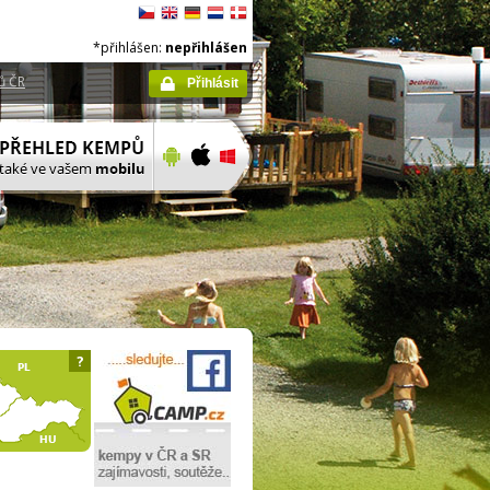
*přihlášen:
nepřihlášen
ů ČR
Přihlásit
?