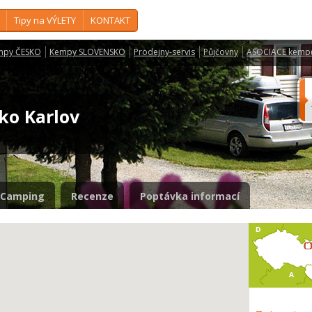
Tipy na VÝLETY
KONTAKT
mpy ČESKO
Kempy SLOVENSKO
Prodejny-servis
Půjčovny
ASOCIACE kemp
sko Karlov
Camping
Recenze
Poptávka informací