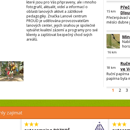
které jsou pro Vás připraveny, ale i mnoho
fotografií, aktualit, videí a informací o
Přeč
oblasti lanových aktivit a zážitkové
15
km
Dlou
pedagogiky. Značka Lanové centrum
Přečerpávací 
PROUD je udělována provozovatelům
měsíci dubne j
lanových center, jejich snahou je společně
vytvářet kvalitní zázemí a programy pro své
klienty a zajišťovat bezpečný chod svých
Min
areálů.
Nabí
hors
16
km
Ručn
18
km
ve V
Ruční papírna 
papírna byla n
1
2
3
ly zajímat