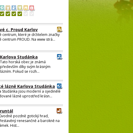
vé c. Proud Karlov
 centrum, které je držitelem značky
é centrum PROUD. Na www strá...
Karlova Studánka
Tato horská obec je známá
především díky svým krásným
lázním. Pokud se rozh...
é lázně Karlova Studánka
a Studánka jsou moderní a ojedinělé
ované lázně uprostřed krásn...
runtál
ůvodně pozdně gotický hrad,
řestavěný renesančně a barokně na
ámek. Hist...