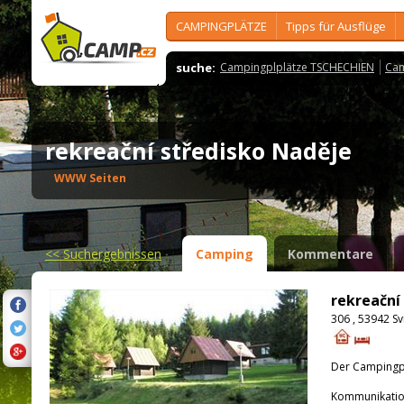
CAMPINGPLÄTZE
Tipps für Ausflüge
suche:
Campingplplätze TSCHECHIEN
Cam
rekreační středisko Naděje
WWW Seiten
<<
Suchergebnissen
Camping
Kommentare
rekreační
306 , 53942 S
Der Campingpla
Kommunikatio