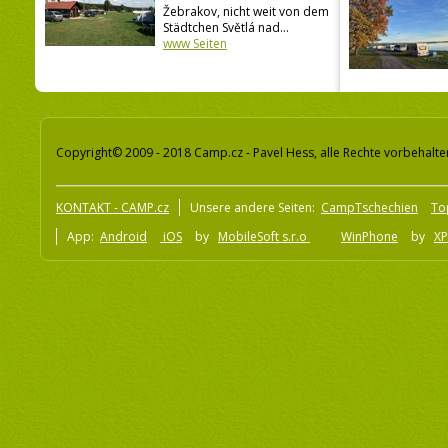
Žebrakov, nicht weit von dem
Städtchen Světlá nad...
www Seiten
Copyright© 2009 - 2018 Camp.cz - Pavel Hess, alle Rechte vorbehalte
KONTAKT - CAMP.cz
Unsere andere Seiten:
CampTschechien
To
App:
Android
iOS
by
MobileSoft s.r.o
WinPhone
by
XP