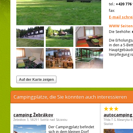
tel.:
+420 776 
fax:
E-mail schre
WWW Seiten
Die Seehöhe:
Die Erholungsa
in den a 5-Be
Hauptgebäude 
Verpflegung is
Campingplätze, die Sie könnten auch interessieren
camping Žebrákov
autocamping
Žebrákov 3, 58291 Světlá nad Sázavou
Třída.T.G.Masaryka 
Skalice
Der Campingplatz befindet
sich in dem kleinen Dorf