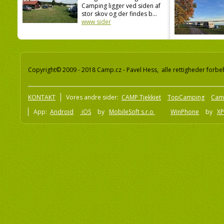
Camping ligger ved siden af
stor skov og der findes b...
www sider
Copyright© 2009 - 2018 Camp.cz - Pavel Hess, alle rettigheder forbe
KONTAKT
Vores andre sider:
CAMP Tjekkiet
TopCamping
Cam
App:
Android
iOS
by
MobileSoft s.r.o
WinPhone
by
XP