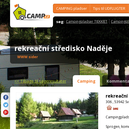
CAMPING pladser
Tips til UDFLUGTER
søg:
Campingpladser TJEKKIET
Campingpl
rekreační středisko Naděje
WWW sider
<<
Tilbage til søgeresultater
Camping
Kommenta
rekreační
306 , 53942 S
Campingplads
Sprogen, kom