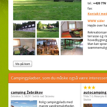
tel.:
+420 776 
fax:
Kontakt med
WWW sider
Højde over ha
Rekreationsare
terrasse og i 
hovedbygningen
Man kan spise 
svømmemulig
Campingpladser, som du måske også være interessere
camping Žebrákov
autocamping
Žebrákov 3, 58291 Světlá nad Sázavou
Třída.T.G.Masaryka 
Skalice
Rolig campingplads med
mange vandremuligheder.