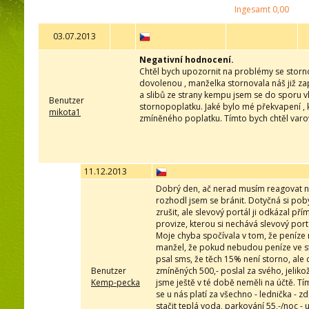
Ingesamt
0,00
03.07.2013
Negativní hodnocení.
Chtěl bych upozornit na problémy se storn
dovolenou , manželka stornovala náš již z
a slibů ze strany kempu jsem se do sporu v
Benutzer
stornopoplatku. Jaké bylo mé překvapení , kd
mikota1
zmíněného poplatku. Tímto bych chtěl varovat 
11.12.2013
Dobrý den, ač nerad musím reagovat na
rozhodl jsem se bránit. Dotyčná si pob
zrušit, ale slevový portál ji odkázal p
provize, kterou si nechává slevový port
Moje chyba spočívala v tom, že peníze n
manžel, že pokud nebudou peníze ve st
psal sms, že těch 15% není storno, ale
Benutzer
zmíněných 500,- poslal za svého, jeliko
Kemp-pecka
jsme ještě v té době neměli na účtě. Tím
se u nás platí za všechno - lednička - 
stačit teplá voda, parkování 55,-/noc -