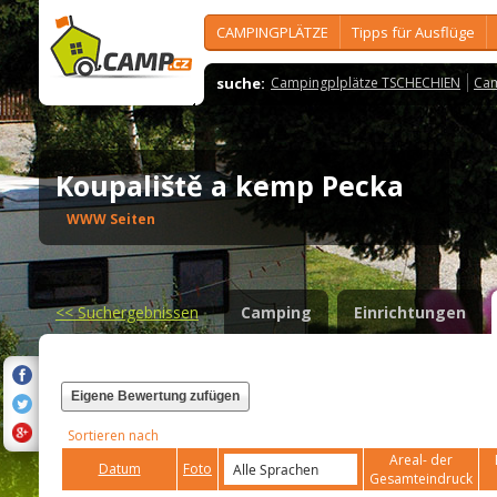
CAMPINGPLÄTZE
Tipps für Ausflüge
suche:
Campingplplätze TSCHECHIEN
Cam
Koupaliště a kemp Pecka
WWW Seiten
<<
Suchergebnissen
Camping
Einrichtungen
Eigene Bewertung zufügen
Sortieren nach
Areal- der
Datum
Foto
Gesamteindruck