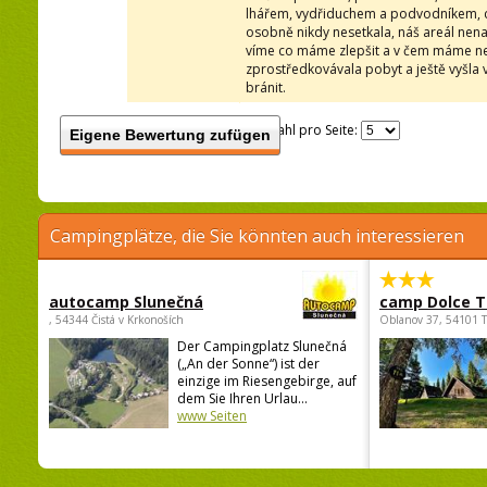
lhářem, vydřiduchem a podvodníkem, co
osobně nikdy nesetkala, náš areál nena
víme co máme zlepšit a v čem máme ned
zprostředkovávala pobyt a ještě vyšla 
bránit.
Anzahl pro Seite:
Eigene Bewertung zufügen
Campingplätze, die Sie könnten auch interessieren
autocamp Slunečná
camp Dolce T
, 54344 Čistá v Krkonoších
Oblanov 37, 54101 
Der Campingplatz Slunečná
(„An der Sonne“) ist der
einzige im Riesengebirge, auf
dem Sie Ihren Urlau...
www Seiten