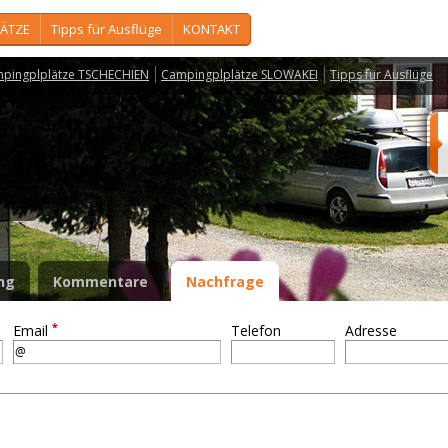
ÄTZE
Tipps für Ausflüge
KONTAKT
pingplplätze TSCHECHIEN
Campingplplätze SLOWAKEI
Tipps für Ausflüge
n
ng
Kommentare
Nachfrage
*
Email
Telefon
Adresse