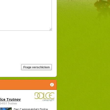
lce Trutnov
 54101 Trutnov
Der Campingplatz Dolce