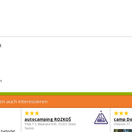
:
h
en auch interessieren
autocamping ROZKOŠ
camp Do
Třída.T.G.Masaryka 836, 55203 Česká
Oblanov 37,
Skalice
 befindet