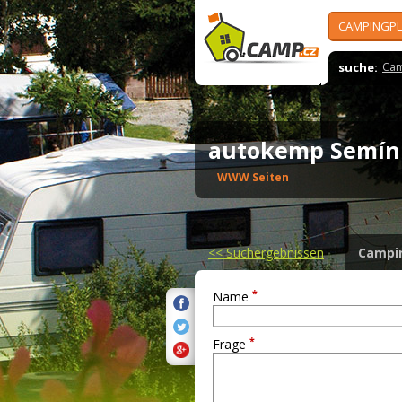
CAMPINGPL
suche:
Cam
autokemp Semí
WWW Seiten
<<
Suchergebnissen
Campi
*
Name
*
Frage