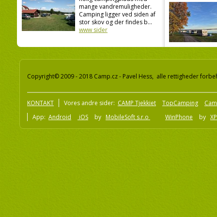
mange vandremuligheder.
Camping ligger ved siden af
stor skov og der findes b...
www sider
Copyright© 2009 - 2018 Camp.cz - Pavel Hess, alle rettigheder forbe
KONTAKT
Vores andre sider:
CAMP Tjekkiet
TopCamping
Cam
App:
Android
iOS
by
MobileSoft s.r.o
WinPhone
by
XP