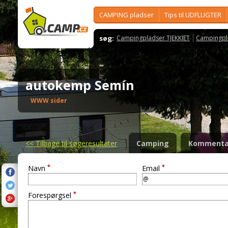
CAMPING pladser
Tips til UDFLUGTER
søg:
Campingpladser TJEKKIET
Campingpl
autokemp Semín
WWW sider
<<
Tilbage til søgeresultater
Camping
Kommenta
*
*
Navn
Email
*
Forespørgsel