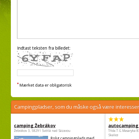
Indtast teksten fra billedet:
*
Mærket data er obligatorisk
Campingpladser, som du måske også være interessere
camping Žebrákov
autocamping
Žebrákov 3, 58291 Světlá nad Sázavou
Třída.T.G.Masaryka 
Skalice
Rolig campingplads med