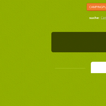
CAMPINGPL
suche:
Cam
autokemp SK Po
WWW Seiten
<<
Suchergebnissen
Campi