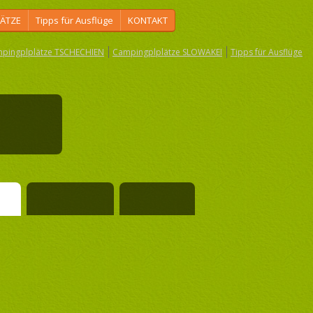
ÄTZE
Tipps für Ausflüge
KONTAKT
pingplplätze TSCHECHIEN
Campingplplätze SLOWAKEI
Tipps für Ausflüge
lička
ng
Kommentare
Nachfrage