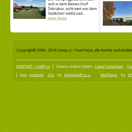
sich in dem kleinen Dorf
Žebrakov, nicht weit von dem
Städtchen Světlá nad...
www Seiten
Copyright© 2009 - 2018 Camp.cz - Pavel Hess, alle Rechte vorbehalte
KONTAKT - CAMP.cz
Unsere andere Seiten:
CampTschechien
To
App:
Android
iOS
by
MobileSoft s.r.o
WinPhone
by
XP