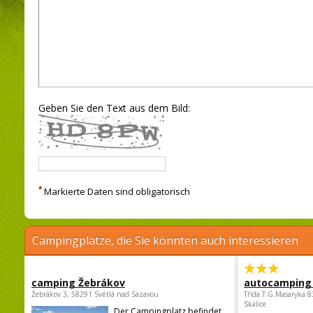
Geben Sie den Text aus dem Bild:
*
Markierte Daten sind obligatorisch
Campingplätze, die Sie könnten auch interessieren
camping Žebrákov
autocamping
Žebrákov 3, 58291 Světlá nad Sázavou
Třída.T.G.Masaryka 
Skalice
Der Campingplatz befindet