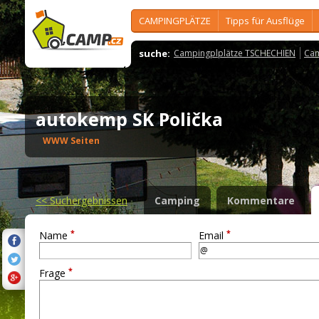
CAMPINGPLÄTZE
Tipps für Ausflüge
suche:
Campingplplätze TSCHECHIEN
Cam
autokemp SK Polička
WWW Seiten
<<
Suchergebnissen
Camping
Kommentare
*
*
Name
Email
*
Frage