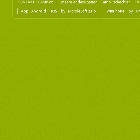
KONTAKT - CAMP.cz
Unsere andere Seiten:
CampTschechien
To
App:
Android
iOS
by
MobileSoft s.r.o
WinPhone
by
XP