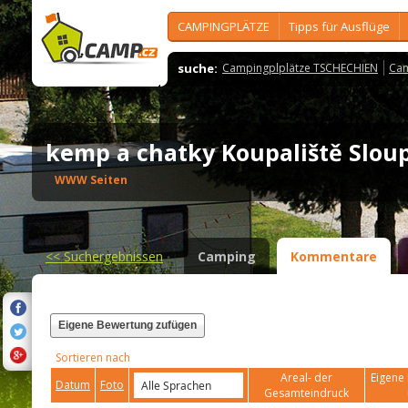
CAMPINGPLÄTZE
Tipps für Ausflüge
suche:
Campingplplätze TSCHECHIEN
Cam
kemp a chatky Koupaliště Slo
WWW Seiten
<<
Suchergebnissen
Camping
Kommentare
Eigene Bewertung zufügen
Sortieren nach
Areal- der
Eigene 
Datum
Foto
Gesamteindruck