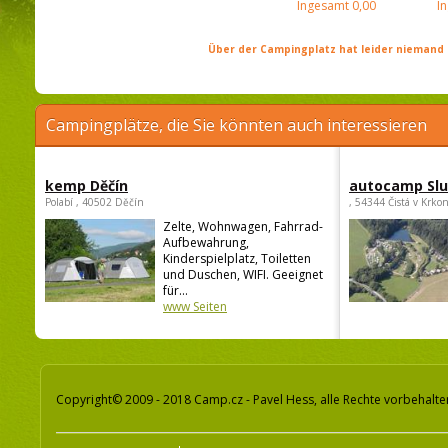
Ingesamt
0,00
I
Über der Campingplatz hat leider niemand 
Campingplätze, die Sie könnten auch interessieren
kemp Děčín
autocamp Sl
Polabí , 40502 Děčín
, 54344 Čistá v Krko
Zelte, Wohnwagen, Fahrrad-
Aufbewahrung,
Kinderspielplatz, Toiletten
und Duschen, WIFI. Geeignet
für...
www Seiten
Copyright© 2009 - 2018 Camp.cz - Pavel Hess, alle Rechte vorbehalte