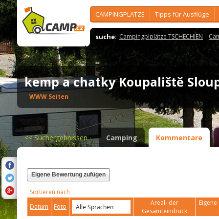
CAMPINGPLÄTZE
Tipps für Ausflüge
suche:
Campingplplätze TSCHECHIEN
Cam
kemp a chatky Koupaliště Slo
WWW Seiten
<<
Suchergebnissen
Camping
Kommentare
Eigene Bewertung zufügen
Sortieren nach
Areal- der
Eigene 
Datum
Foto
Gesamteindruck