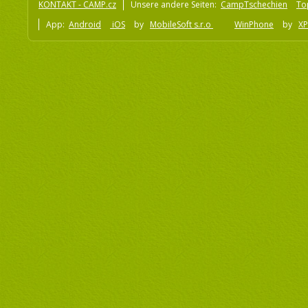
KONTAKT - CAMP.cz
Unsere andere Seiten:
CampTschechien
To
App:
Android
iOS
by
MobileSoft s.r.o
WinPhone
by
XP