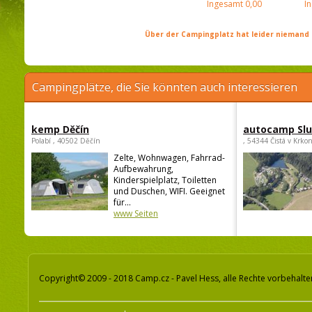
Ingesamt
0,00
I
Über der Campingplatz hat leider niemand 
Campingplätze, die Sie könnten auch interessieren
kemp Děčín
autocamp Sl
Polabí , 40502 Děčín
, 54344 Čistá v Krko
Zelte, Wohnwagen, Fahrrad-
Aufbewahrung,
Kinderspielplatz, Toiletten
und Duschen, WIFI. Geeignet
für...
www Seiten
Copyright© 2009 - 2018 Camp.cz - Pavel Hess, alle Rechte vorbehalte