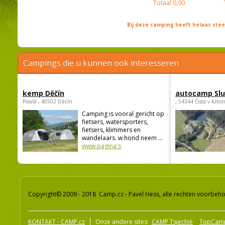
Totaal
0,00
Bij deze camping heeft helaas st
Campings die u kunnen ook interesseren
kemp Děčín
autocamp Sl
Polabí , 40502 Děčín
, 54344 Čistá v Krko
Camping is vooral gericht op
fietsers, watersporters,
fietsers, klimmers en
wandelaars. w hond neem ...
www pagina's
Copyright© 2009 - 2018 Camp.cz - Pavel Hess, alle rechten voorbeh
KONTAKT - CAMP.cz
Onze andere sites:
CAMP Tsjechië
TopCam