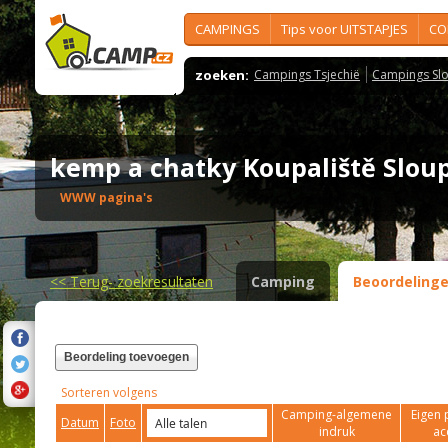
CAMPINGS
Tips voor UITSTAPJES
CO
zoeken:
Campings Tsjechië
Campings Slo
kemp a chatky Koupaliště Slo
WWW pagina's
<<
Terug- zoekresultaten
Camping
Beoordeling
Beordeling toevoegen
Sorteren volgens
Camping-algemene
Eigen 
Datum
Foto
indruk
ac