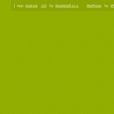
App:
Android
iOS
by
MobileSoft s.r.o
WinPhone
by
XP