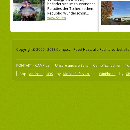
befindet sich im touristischen
Paradies der Tschechischen
Republik. Wunderschön...
www Seiten
Copyright© 2009 - 2018 Camp.cz - Pavel Hess, alle Rechte vorbehalte
KONTAKT - CAMP.cz
Unsere andere Seiten:
CampTschechien
To
App:
Android
iOS
by
MobileSoft s.r.o
WinPhone
by
XP