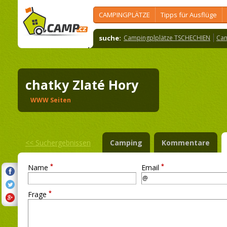
CAMPINGPLÄTZE
Tipps für Ausflüge
suche:
Campingplplätze TSCHECHIEN
Cam
chatky Zlaté Hory
WWW Seiten
<<
Suchergebnissen
Camping
Kommentare
*
*
Name
Email
*
Frage