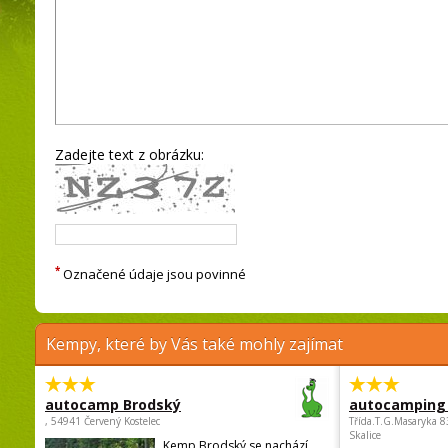
Zadejte text z obrázku:
*
Označené údaje jsou povinné
Kempy, které by Vás také mohly zajímat
autocamp Brodský
autocamping
, 54941 Červený Kostelec
Třída.T.G.Masaryka 
Skalice
Kemp Brodský se nachází