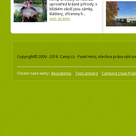
uprostřed krásné přírody, v
blízkém okolí jsou zámky,
kláštery, zříceniny h...
web stránky
Copyright© 2009 - 2018 Camp.cz - Pavel Hess, všechna práva vyhraz
Ostatní naše weby:
Bezvakemp
TopCamping
Camping Oase Pra