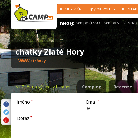
KEMPY v ČR
Tipy na VÝLETY
KONTAK
hledej:
Kempy ČESKO
Kempy SLOVENSKO
chatky Zlaté Hory
WWW stránky
<<
Zpět na výsledky hledání
Camping
Recenze
*
*
Jméno
Email
*
Dotaz