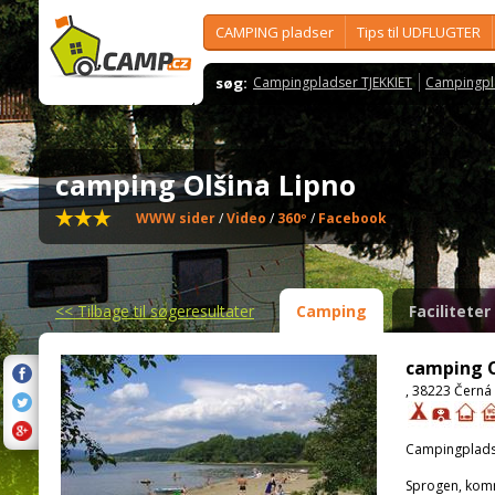
CAMPING pladser
Tips til UDFLUGTER
søg:
Campingpladser TJEKKIET
Campingpl
camping Olšina Lipno
WWW sider
/
Video
/
360º
/
Facebook
<<
Tilbage til søgeresultater
Camping
Faciliteter
camping O
, 38223 Černá
Campingplads
Sprogen, kom