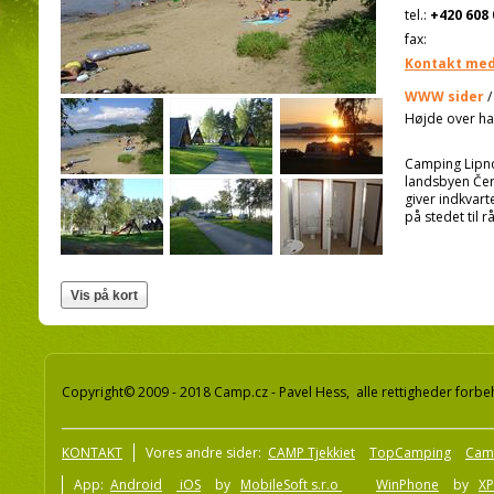
tel.:
+420 608 
fax:
Kontakt med
WWW sider
Højde over ha
Camping Lipno
landsbyen Čern
giver indkvart
på stedet til 
Copyright© 2009 - 2018 Camp.cz - Pavel Hess, alle rettigheder forbe
KONTAKT
Vores andre sider:
CAMP Tjekkiet
TopCamping
Cam
App:
Android
iOS
by
MobileSoft s.r.o
WinPhone
by
XP