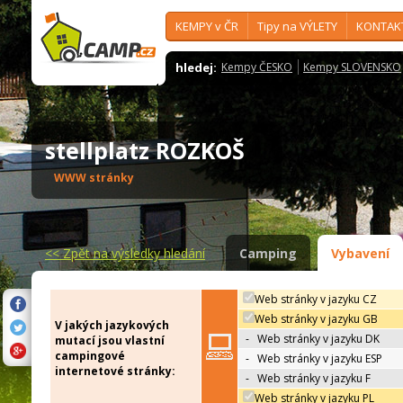
KEMPY v ČR
Tipy na VÝLETY
KONTAK
hledej:
Kempy ČESKO
Kempy SLOVENSKO
stellplatz ROZKOŠ
WWW stránky
<<
Zpět na výsledky hledání
Camping
Vybavení
Web stránky v jazyku CZ
Web stránky v jazyku GB
V jakých jazykových
-
Web stránky v jazyku DK
mutací jsou vlastní
campingové
-
Web stránky v jazyku ESP
internetové stránky:
-
Web stránky v jazyku F
Web stránky v jazyku PL