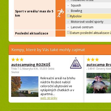
-
Squash
-
Bowling
Sport v areálu/ max do 5
km
Rybolov
-
Motorové vodní sporty
-
Lanové centrum
Datum poslední aktualizace 
Poslední aktualizace
Kempy, které by Vás také mohly zajímat
autocamping ROZKOŠ
autocamp Br
Třída.T.G.Masaryka 836, 55203 Česká
, 54941 Červený Kost
Skalice
Rekreační areál na břehu
nádrže Rozkoš nabízí
celoroční ubytování ve
vytápěných chatkách a v
apartmá...
web stránky