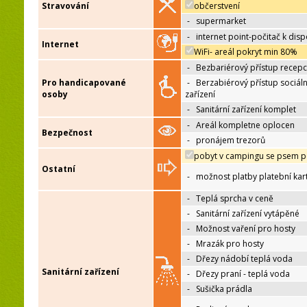
Stravování
občerstvení
-
supermarket
-
internet point-počitač k disp
Internet
WiFi- areál pokryt min 80%
-
Bezbariérový přístup recep
Pro handicapované
-
Berzabiérový přístup sociáln
osoby
zařízení
-
Sanitární zařízení komplet
-
Areál kompletne oplocen
Bezpečnost
-
pronájem trezorů
pobyt v campingu se psem p
Ostatní
-
možnost platby platební kar
-
Teplá sprcha v ceně
-
Sanitární zařízení vytápěné
-
Možnost vaření pro hosty
-
Mrazák pro hosty
-
Dřezy nádobí teplá voda
Sanitární zařízení
-
Dřezy praní - teplá voda
-
Sušička prádla