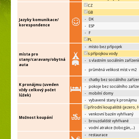
CZ
GB
-
DK
Jazyky komunikace/
korespondence
-
ESP
-
F
PL
-
místo bez přípojek
s přípojkou vody
místa pro
stany/caravany/obytná
-
s vlastním sociálním zařízen
auta
-
průměná velikost míst v m2
-
chatky bez sociálního zaříze
K pronájmu (uveden
-
pokoje bez sociálního zaříze
vždy celkový počet
-
mobilní domy
lůžek)
-
vybavené stany k pronájmu
přírodní koupaliště (jezero, ř
-
venkovní bazén vyhřívaný
Možnost koupání
-
brouzdaliště vyhřívané
-
vodní atrakce (tobogán,…)
-
restaurace