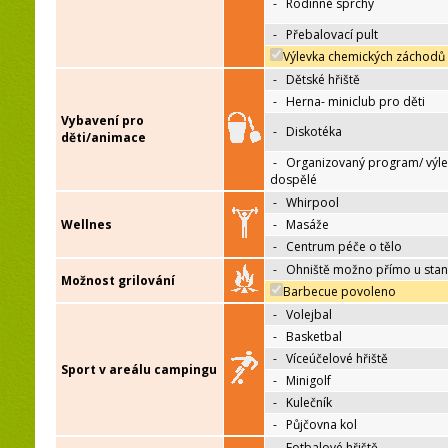
-
Rodinné sprchy
-
Přebalovací pult
Výlevka chemických záchodů
-
Dětské hřiště
-
Herna- miniclub pro děti
Vybavení pro
-
Diskotéka
děti/animace
-
Organizovaný program/ výle
dospělé
-
Whirpool
Wellnes
-
Masáže
-
Centrum péče o tělo
-
Ohniště možno přímo u sta
Možnost grilování
Barbecue povoleno
-
Volejbal
-
Basketbal
-
Víceúčelové hřiště
Sport v areálu campingu
-
Minigolf
-
Kulečník
-
Půjčovna kol
-
Fotbalové hřiště