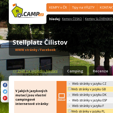
KEMPY v ČR
Tipy na VÝLETY
KONTAK
hledej:
Kempy ČESKO
Kempy SLOVENSKO
Stellplatz Čilistov
WWW stránky
/
Facebook
<<
Zpět na výsledky hledání
Camping
Recenze
-
Web stránky v jazyku CZ
Web stránky v jazyku GB
V jakých jazykových
-
Web stránky v jazyku DK
mutací jsou vlastní
campingové
-
Web stránky v jazyku ESP
internetové stránky:
-
Web stránky v jazyku F
Web stránky v jazyku PL