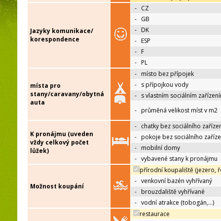
-
CZ
-
GB
-
DK
Jazyky komunikace/
korespondence
-
ESP
-
F
-
PL
-
místo bez přípojek
-
s přípojkou vody
místa pro
stany/caravany/obytná
-
s vlastním sociálním zařízen
auta
-
průměná velikost míst v m2
-
chatky bez sociálního zaříze
K pronájmu (uveden
-
pokoje bez sociálního zaříze
vždy celkový počet
-
mobilní domy
lůžek)
-
vybavené stany k pronájmu
přírodní koupaliště (jezero, ř
-
venkovní bazén vyhřívaný
Možnost koupání
-
brouzdaliště vyhřívané
-
vodní atrakce (tobogán,…)
restaurace