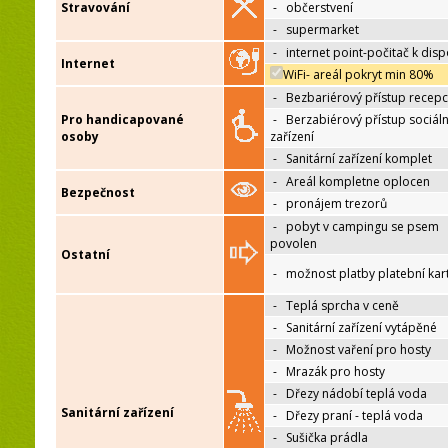
Stravování
-
občerstvení
-
supermarket
-
internet point-počitač k disp
Internet
WiFi- areál pokryt min 80%
-
Bezbariérový přístup recep
Pro handicapované
-
Berzabiérový přístup sociáln
osoby
zařízení
-
Sanitární zařízení komplet
-
Areál kompletne oplocen
Bezpečnost
-
pronájem trezorů
-
pobyt v campingu se psem
povolen
Ostatní
-
možnost platby platební kar
-
Teplá sprcha v ceně
-
Sanitární zařízení vytápěné
-
Možnost vaření pro hosty
-
Mrazák pro hosty
-
Dřezy nádobí teplá voda
Sanitární zařízení
-
Dřezy praní - teplá voda
-
Sušička prádla