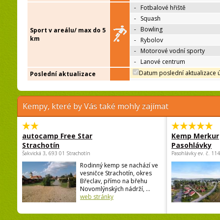
-
Fotbalové hřiště
-
Squash
-
Bowling
Sport v areálu/ max do 5
km
-
Rybolov
-
Motorové vodní sporty
-
Lanové centrum
Datum poslední aktualizace 
Poslední aktualizace
Kempy, které by Vás také mohly zajímat
autocamp Free Star
Kemp Merkur
Strachotín
Pasohlávky
Šakvická 3, 693 01 Strachotín
Pasohlávky ev. č. 11
Rodinný kemp se nachází ve
vesničce Strachotín, okres
Břeclav, přímo na břehu
Novomlýnských nádrží, ...
web stránky