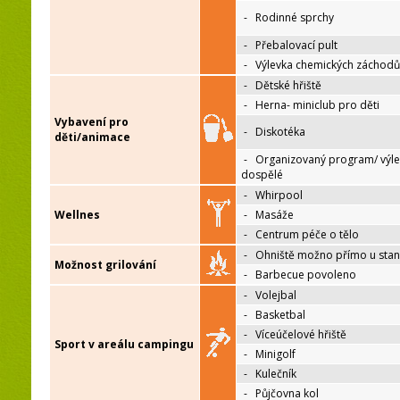
-
Rodinné sprchy
-
Přebalovací pult
-
Výlevka chemických záchodů
-
Dětské hřiště
-
Herna- miniclub pro děti
Vybavení pro
-
Diskotéka
děti/animace
-
Organizovaný program/ výle
dospělé
-
Whirpool
Wellnes
-
Masáže
-
Centrum péče o tělo
-
Ohniště možno přímo u sta
Možnost grilování
-
Barbecue povoleno
-
Volejbal
-
Basketbal
-
Víceúčelové hřiště
Sport v areálu campingu
-
Minigolf
-
Kulečník
-
Půjčovna kol