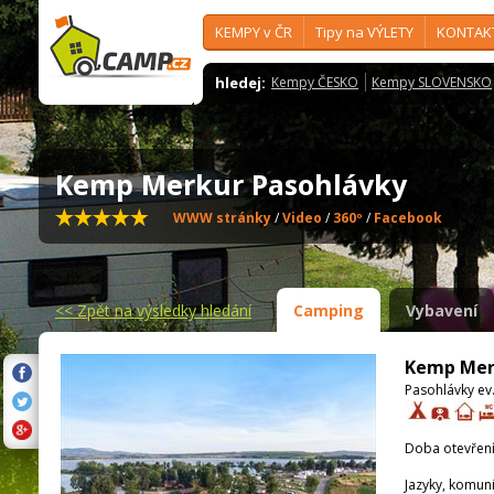
KEMPY v ČR
Tipy na VÝLETY
KONTAK
hledej:
Kempy ČESKO
Kempy SLOVENSKO
Kemp Merkur Pasohlávky
WWW stránky
/
Video
/
360º
/
Facebook
<<
Zpět na výsledky hledání
Camping
Vybavení
Kemp Mer
Pasohlávky ev.
Doba otevření
Jazyky, komun