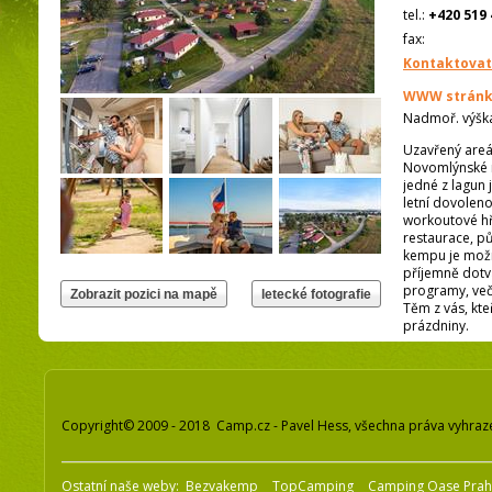
tel.:
+420 519 
fax:
Kontaktovat
WWW stránk
Nadmoř. výšk
Uzavřený areá
Novomlýnské n
jedné z lagun
letní dovoleno
workoutové hři
restaurace, pů
kempu je možné
příjemně dotvá
programy, veče
Těm z vás, kt
prázdniny.
Copyright© 2009 - 2018 Camp.cz - Pavel Hess, všechna práva vyhraz
Ostatní naše weby:
Bezvakemp
TopCamping
Camping Oase Pra