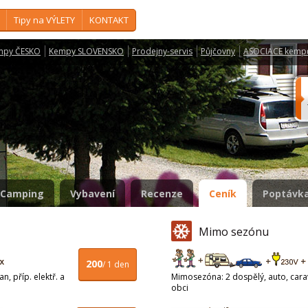
Tipy na VÝLETY
KONTAKT
mpy ČESKO
Kempy SLOVENSKO
Prodejny-servis
Půjčovny
ASOCIACE kemp
Camping
Vybavení
Recenze
Ceník
Poptávka
Mimo sezónu
200
/ 1 den
n, příp. elektř. a
Mimosezóna: 2 dospělý, auto, carava
obci