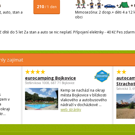
210
/ 1 den
, auto, stan a
Mimosezóna: 2 dosp.+ děti 4 a 12 le
obci
č dítě do 5 let Za stan a auto se nic neplatí. Přípojení elektriky - 40 Kč Pes zdar
ly zajímat
eurocamping Bojkovice
autocam
Štefánikova 1008, 687 71 Bojkovice
Strachot
Šakvická 3, 
Kemp se nachází na okraji
s
města Bojkovice v blízkosti
zem v
vlakového a autobusového
a
nádraží v docházkové ...
okraji
web stránky
r...