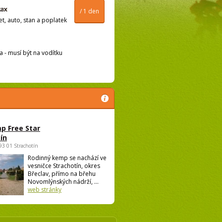
/ 1 den
t, auto, stan a poplatek
ma - musí být na vodítku
p Free Star
ín
693 01 Strachotín
Rodinný kemp se nachází ve
vesničce Strachotín, okres
Břeclav, přímo na břehu
Novomlýnských nádrží, ...
web stránky