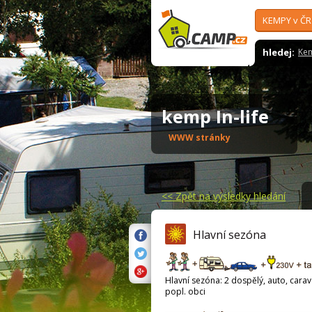
KEMPY v ČR
hledej:
Ke
kemp In-life
WWW stránky
<<
Zpět na výsledky hledání
Hlavní sezóna
Hlavní sezóna: 2 dospělý, auto, carava
popl. obci