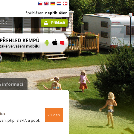
*přihlášen:
nepřihlášen
ů ČR
Přihlásit
 informací
/ 1 den
n, příp. elektř. a popl.