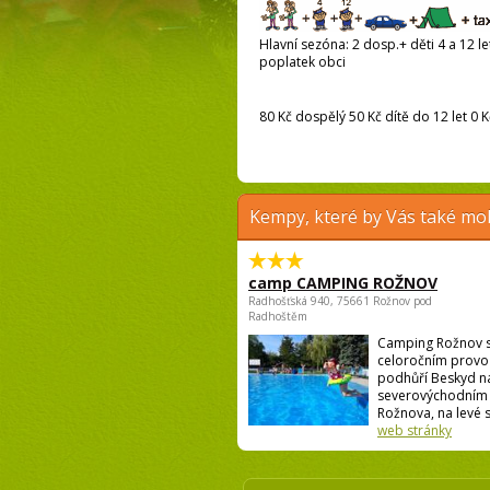
Hlavní sezóna: 2 dosp.+ děti 4 a 12 let
poplatek obci
80 Kč dospělý 50 Kč dítě do 12 let 0 K
Kempy, které by Vás také moh
camp CAMPING ROŽNOV
Radhošťská 940, 75661 Rožnov pod
Radhoštěm
Camping Rožnov 
celoročním provo
podhůří Beskyd n
severovýchodním 
Rožnova, na levé st
web stránky