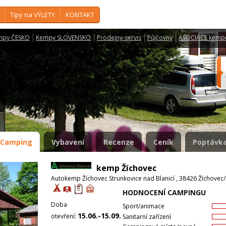
Tipy na VÝLETY
KONTAKT
mpy ČESKO
Kempy SLOVENSKO
Prodejny-servis
Půjčovny
ASOCIACE kemp
Camping
Vybavení
Recenze
Ceník
Poptávka
kemp Žíchovec
Autokemp Žíchovec Strunkovice nad Blanicí , 38426 Žíchovec/
HODNOCENÍ CAMPINGU
Doba
Sport/animace
15.06.-15.09.
otevření:
Sanitarní zařízení