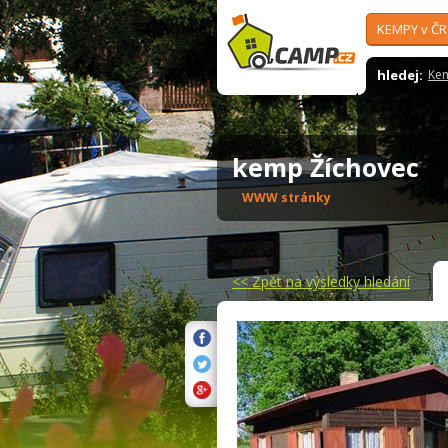
KEMPY v ČR
hledej:
Ke
kemp Žíchovec
WWW stránky
<<
Zpět na výsledky hledání