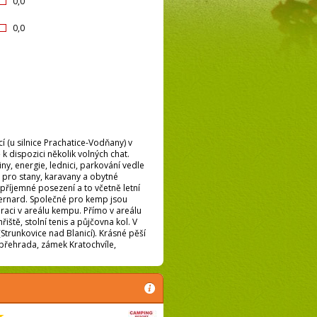
0,0
0,0
í (u silnice Prachatice-Vodňany) v
 k dispozici několik volných chat.
ny, energie, lednici, parkování vedle
r pro stany, karavany a obytné
 příjemné posezení a to včetně letní
 Bernard. Společné pro kemp jsou
raci v areálu kempu. Přímo v areálu
iště, stolní tenis a půjčovna kol. V
Strunkovice nad Blanicí). Krásné pěší
á přehrada, zámek Kratochvíle,