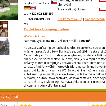
Campingové místo/pevné
Jazyky, komunikace:
ubytování
Areál- celkový dojem
tel.:
+420 602 125 857
+420 606 691 736
Číst komentáře
(0)
|
Napsat recenzi
fax:
Kontaktovat camping mailem
WWW stránky
2
Nadmoř. výška:
650 m
/
Velikost areálu:
3500 m
Popis zařízení Kemp se nachází za obcí Strunkovice nad Blanic
krásném prostředí u řeky Blanice. V sezoně 2011 je stále ještě
Cena chaty pro 5 osob zahrnuje: ubytování, povlečení, lůžkovi
chaty a využití sprch v hlavní budově, dále je v kempu prosto
přívěsy. V areálu kempu je v provozu restaurace, která nabízí
terasy, přiměřený výběr hotových jídel a na spláchnutí pivo
sprchové kouty, umývárny a WC. Stravování je možné v restau
autokempu je minigolf, přírodní bazén, volejbalové a dětské hř
blízkosti je autobusová zastávka, vlaková zastávka, obchody (
turistické trasy i cyklotrasy - Šumava, řeka Blanice, Husineck
zřícenina hradu Helfenburg atd.
ly zajímat