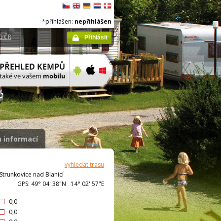
*přihlášen:
nepřihlášen
ů ČR
Přihlásit
 informací
vyhledat trasu
Strunkovice nad Blanicí
GPS: 49° 04' 38"N 14° 02' 57"E
0,0
0,0