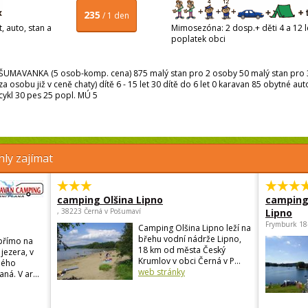
235
/ 1 den
, auto, stan a
Mimosezóna: 2 dosp.+ děti 4 a 12 le
poplatek obci
UMAVANKA (5 osob-komp. cena) 875 malý stan pro 2 osoby 50 malý stan pro 3
a osobu již v ceně chaty) dítě 6 - 15 let 30 dítě do 6 let 0 karavan 85 obytné au
ykl 30 pes 25 popl. MÚ 5
ly zajímat
camping Olšina Lipno
camping
, 38223 Černá v Pošumaví
Lipno
Frymburk 18
Camping Olšina Lipno leží na
břehu vodní nádrže Lipno,
přímo na
18 km od města Český
jezera, v
Krumlov v obci Černá v P...
ného
web stránky
ná. V ar...