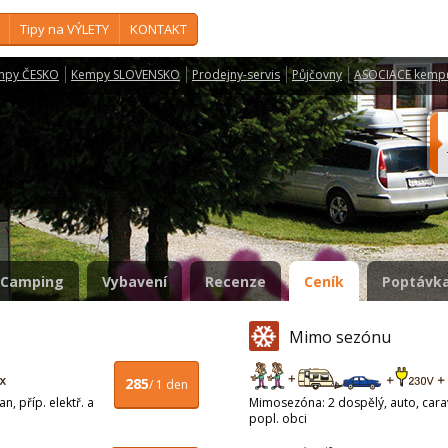
Tipy na VÝLETY
KONTAKT
mpy ČESKO
Kempy SLOVENSKO
Prodejny-servis
Půjčovny
ASOCIACE kemp
Camping
Vybavení
Recenze
Ceník
Poptávka
Mimo sezónu
285
/ 1 den
n, příp. elektř. a
Mimosezóna: 2 dospělý, auto, carava
popl. obci