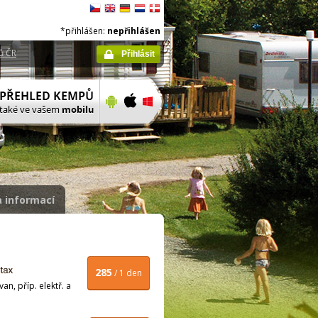
*přihlášen:
nepřihlášen
ů ČR
Přihlásit
 informací
285
/ 1 den
n, příp. elektř. a