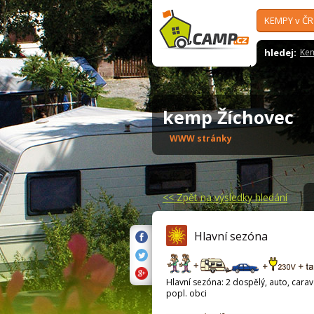
KEMPY v ČR
hledej:
Ke
kemp Žíchovec
WWW stránky
<<
Zpět na výsledky hledání
Hlavní sezóna
Hlavní sezóna: 2 dospělý, auto, carava
popl. obci