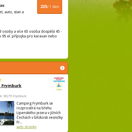
235
/ 1 den
t, auto, stan a
 osoby a více 65 osoba dospělá 45 -
to 95 el. přípojka pro karavan nebo
 Frymburk
4, 38279 Frymburk
Camping Frymburk se
rozprostírá na břehu
Lipenského jezera v Jižních
Čechách v blízkosti vesničky
Fr...
web stránky