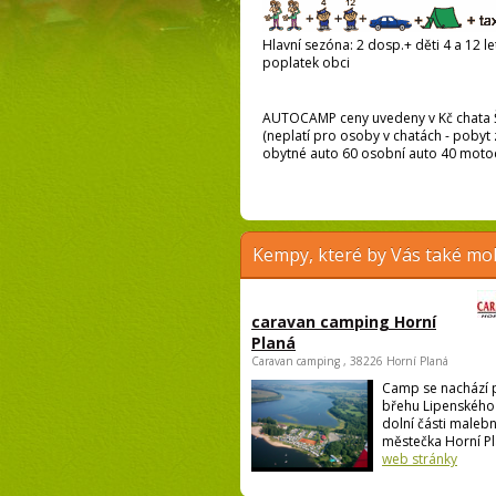
Hlavní sezóna: 2 dosp.+ děti 4 a 12 let
poplatek obci
AUTOCAMP ceny uvedeny v Kč chata Š
(neplatí pro osoby v chatách - pobyt z
obytné auto 60 osobní auto 40 motoc
Kempy, které by Vás také moh
caravan camping Horní
Planá
Caravan camping , 38226 Horní Planá
Camp se nachází 
břehu Lipenského 
dolní části maleb
městečka Horní Pla
web stránky