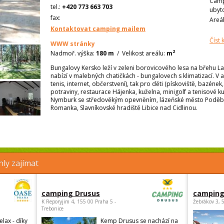
Camp
tel.:
+420 773 663 703
ubyt
fax:
Areá
Kontaktovat camping mailem
Číst
WWW stránky
2
Nadmoř. výška:
180 m
/
Velikost areálu:
m
Bungalovy Kersko leží v zeleni borovicového lesa na břehu La
nabízí v malebných chatičkách - bungalovech s klimatizací. V ar
tenis, internet, občerstvení), tak pro děti (pískoviště, bazének,
potraviny, restaurace Hájenka, kuželna, minigolf a tenisové ku
Nymburk se středověkým opevněním, lázeňské město Poděbr
Romanka, Slavníkovské hradiště Libice nad Cidlinou.
ly zajímat
camping Drusus
camping
K Reporyjim 4, 155 00 Praha 5 -
Žebrákov 3, 
Trebonice
elax - díky
Kemp Drusus se nachází na