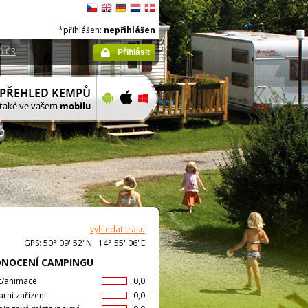
*přihlášen:
nepřihlášen
ů ČR
Přihlásit
vyhledat trasu
GPS: 50° 09' 52"N 14° 55' 06"E
NOCENÍ CAMPINGU
t/animace
0,0
arní zařízení
0,0