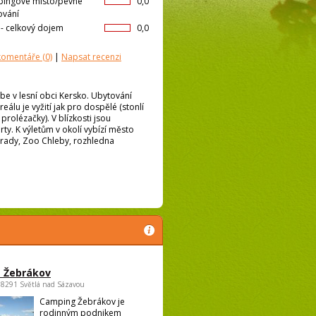
ingové místo/pevné
0,0
ování
l- celkový dojem
0,0
 komentáře
(0)
|
Napsat recenzi
be v lesní obci Kersko. Ubytování
eálu je vyžití jak pro dospělé (stonlí
 prolézačky). V blízkosti jsou
rty. K výletům v okolí vybízí město
ady, Zoo Chleby, rozhledna
 Žebrákov
58291 Světlá nad Sázavou
Camping Žebrákov je
rodinným podnikem