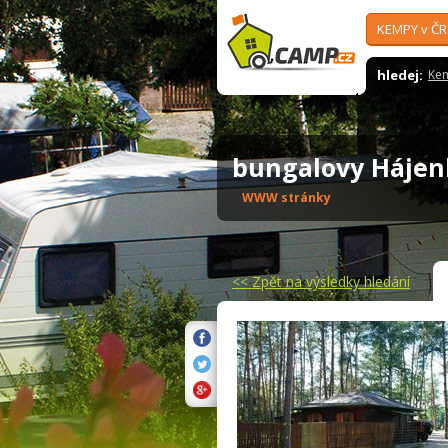
KEMPY v ČR
hledej:
Ke
bungalovy Háje
WWW stránky
<<
Zpět na výsledky hledání