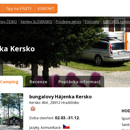
Tipy na VÝLETY
KONTAKT
mpy ČESKO
Kempy SLOVENSKO
Prodejny-servis
Půjčovny
ASOCIACE kemp
nka Kersko
Camping
Recenze
Poptávka informací
bungalovy Hájenka Kersko
Kersko 464 , 28912 Hradišťsko
HOD
02.03.-31.12.
Doba otevření:
Spor
Sanit
Jazyky, komunikace: