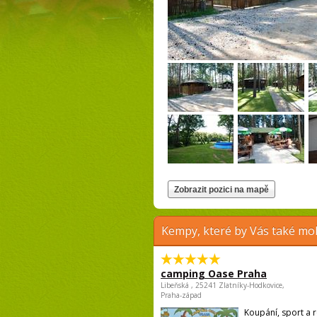
Kempy, které by Vás také moh
camping Oase Praha
Libeňská , 25241 Zlatníky-Hodkovice,
Praha-západ
Koupání, sport a r