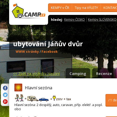
KEMPY v ČR
Tipy na VÝLETY
KONTAK
hledej:
Kempy ČESKO
Kempy SLOVENSKO
ubytování Jáňův dvůr
WWW stránky
/
Facebook
<<
Zpět na výsledky hledání
Camping
Recenze
Hlavní sezóna
/ 1 d
Hlavní sezóna: 2 dospělý, auto, caravan, příp. elektř. a popl.
obci